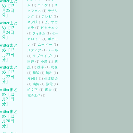
witterまと
め［12
ム
(1)
コミケ
(1)
ス
月25日
クフェス
(1)
テザリ
分］
ング
(1)
テレビ
(1)
ネタ帳
(1)
ビデオカ
witterまと
め［12
メラ
(1)
ピカチュウ
月24日
(1)
フィルム
(1)
ボー
分］
カロイド
(1)
ポケモ
witterまと
ン
(1)
ムービー
(1)
め［12
メディア
(1)
メール
月23日
(1)
ラブライブ!
(1)
分］
国連
(1)
小鳥
(1)
感
witterまと
想
(1)
携帯
(1)
映像
め［12
(1)
模試
(1)
無料
(1)
月22日
片付け
(1)
生徒総会
分］
(1)
病気
(1)
節電
(1)
witterまと
絵文字
(1)
選挙
(1)
め［12
電子工作
(1)
月21日
分］
witterまと
め［12
月20日
分］