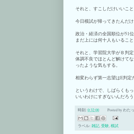
それと、すこしだけいいこと
今日模試が帰ってきたんだけ
政治・経済の全国順位が51
まだ上には何十人もいること
それと、学習院大学がＢ判定
体調不良でほとんど解けてな
ったような気もする。
相変わらず第一志望はE判定
というわけで、しばらくもっ
いいわけにすぎないんだろう
時刻:
0:32:00
Posted by
わた
ラベル:
雑記
,
受験
,
模試