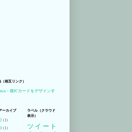
集（相互リンク）
uica・痛ICカードをデザインす
アーカイブ
ラベル（クラウド
表示）
22
(1)
ツイート
20
(1)