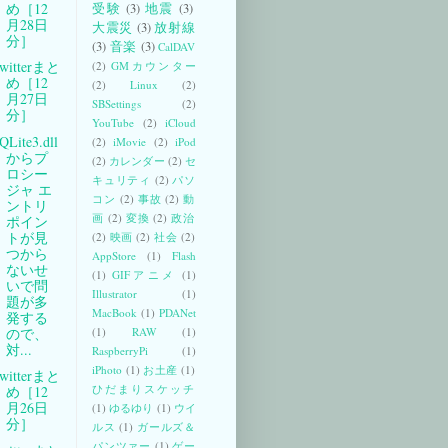
め［12
受験
(3)
地震
(3)
月28日
大震災
(3)
放射線
分］
(3)
音楽
(3)
CalDAV
witterまと
(2)
GMカウンター
め［12
(2)
Linux
(2)
月27日
SBSettings
(2)
分］
YouTube
(2)
iCloud
QLite3.dll
(2)
iMovie
(2)
iPod
からプ
(2)
カレンダー
(2)
セ
ロシー
キュリティ
(2)
パソ
ジャ エ
コン
(2)
事故
(2)
動
ントリ
画
(2)
変換
(2)
政治
ポイン
トが見
(2)
映画
(2)
社会
(2)
つから
AppStore
(1)
Flash
ないせ
(1)
GIFアニメ
(1)
いで問
Illustrator
(1)
題が多
MacBook
(1)
PDANet
発する
ので、
(1)
RAW
(1)
対...
RaspberryPi
(1)
iPhoto
(1)
お土産
(1)
witterまと
ひだまりスケッチ
め［12
月26日
(1)
ゆるゆり
(1)
ウイ
分］
ルス
(1)
ガールズ＆
パンツァー
(1)
ゲー