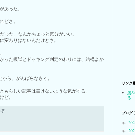
があった。
れどさ。
位だった。なんかちょっと気分がいい。
に変わりはないんだけどさ。
。
かった模試とドッキング判定のわりには、結構よか
だから、がんばらなきゃ。
リンク
ともらしい記事は書けないような気がする。
痛S
けど。
る
っぽ
ブログ 
20
►
20
►