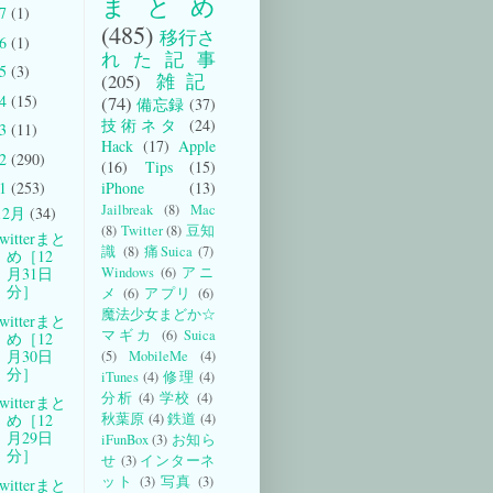
まとめ
17
(1)
(485)
移行さ
16
(1)
れた記事
15
(3)
(205)
雑記
14
(15)
(74)
備忘録
(37)
技術ネタ
(24)
13
(11)
Hack
(17)
Apple
12
(290)
(16)
Tips
(15)
iPhone
(13)
11
(253)
Jailbreak
(8)
Mac
12月
(34)
(8)
Twitter
(8)
豆知
witterまと
識
(8)
痛Suica
(7)
め［12
Windows
(6)
アニ
月31日
分］
メ
(6)
アプリ
(6)
魔法少女まどか☆
witterまと
マギカ
(6)
Suica
め［12
月30日
(5)
MobileMe
(4)
分］
iTunes
(4)
修理
(4)
分析
(4)
学校
(4)
witterまと
秋葉原
(4)
鉄道
(4)
め［12
月29日
iFunBox
(3)
お知ら
分］
せ
(3)
インターネ
ット
(3)
写真
(3)
witterまと