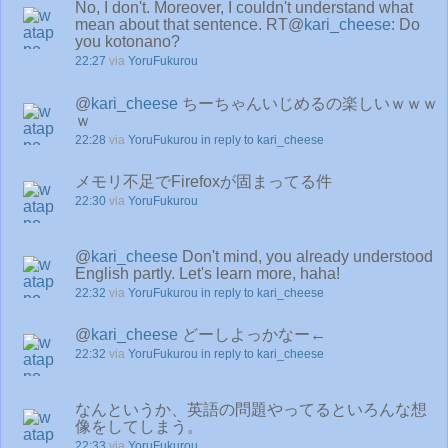
No, I don't. Moreover, I couldn't understand what
mean about that sentence. RT@
kari_cheese
: Do
you kotonano?
22:27
via
YoruFukurou
@
kari_cheese
ちーちゃんいじめるの楽しいｗｗｗ
ｗ
22:28
via
YoruFukurou
in reply to kari_cheese
メモリ不足でFirefoxが固まってる件
22:30
via
YoruFukurou
@
kari_cheese
Don't mind, you already understood
English partly. Let's learn more, haha!
22:32
via
YoruFukurou
in reply to kari_cheese
@
kari_cheese
どーしよっかなー←
22:32
via
YoruFukurou
in reply to kari_cheese
なんというか、英語の問題やってるといろんな想
像をしてしまう。
22:33
via
YoruFukurou