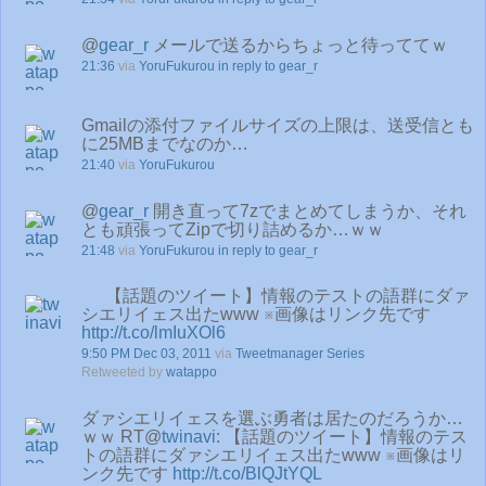
@
gear_r
メールで送るからちょっと待っててｗ
21:36
via
YoruFukurou
in reply to gear_r
Gmailの添付ファイルサイズの上限は、送受信とも
に25MBまでなのか…
21:40
via
YoruFukurou
@
gear_r
開き直って7zでまとめてしまうか、それ
とも頑張ってZipで切り詰めるか…ｗｗ
21:48
via
YoruFukurou
in reply to gear_r
【話題のツイート】情報のテストの語群にダァ
シエリイェス出たwww ※画像はリンク先です
http://t.co/lmIuXOl6
9:50 PM Dec 03, 2011
via
Tweetmanager Series
Retweeted by
watappo
ダァシエリイェスを選ぶ勇者は居たのだろうか…
ｗｗ RT@
twinavi
: 【話題のツイート】情報のテス
トの語群にダァシエリイェス出たwww ※画像はリ
ンク先です
http://t.co/BlQJtYQL