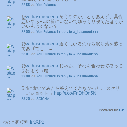
22:55
via
YoruFukurou
@
w_hasunoutena
そうなのか。とりあえず、具合
悪いならPCの前にいないでゆっくり寝てたほうが
いいんじゃない？
22:55
via
YoruFukurou
in reply to w_hasunoutena
@
w_hasunoutena
近くにいるのなら眠り薬を盛っ
てあげても…←
23:01
via
YoruFukurou
in reply to w_hasunoutena
@
w_hasunoutena
じゃあ、それも合わせて盛って
あげよう（殴
23:08
via
YoruFukurou
in reply to w_hasunoutena
Siriに聞いてみたら答えてくれなかった。 スクリ
ーンショット→
http://t.co/FnDhOn5N
23:25
via
SOICHA
Powered by
t2b
わたっぽ
時刻:
5:03:00