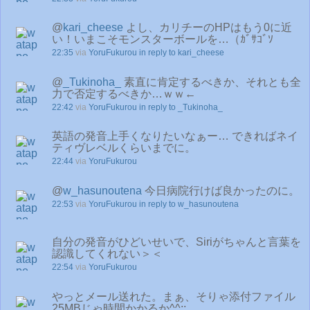
@
kari_cheese
よし、カリチーのHPはもう0に近
い！いまこそモンスターボールを…（ｶﾞｻｺﾞｿ
22:35
via
YoruFukurou
in reply to kari_cheese
@
_Tukinoha_
素直に肯定するべきか、それとも全
力で否定するべきか…ｗｗ←
22:42
via
YoruFukurou
in reply to _Tukinoha_
英語の発音上手くなりたいなぁー… できればネイ
ティヴレベルくらいまでに。
22:44
via
YoruFukurou
@
w_hasunoutena
今日病院行けば良かったのに。
22:53
via
YoruFukurou
in reply to w_hasunoutena
自分の発音がひどいせいで、Siriがちゃんと言葉を
認識してくれない＞＜
22:54
via
YoruFukurou
やっとメール送れた。まぁ、そりゃ添付ファイル
25MBじゃ時間かかるか^^;;