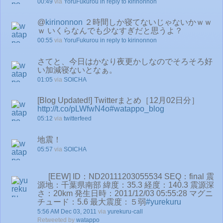
00:49
via
YoruFukurou
in reply to kirinonnon
@
kirinonnon
２時間しか寝てないじゃないかｗｗ
ｗ いくらなんでも少なすぎだと思うよ？
00:55
via
YoruFukurou
in reply to kirinonnon
さてと、今日はかなり夜更かしなのでそろそろ好
い加減寝ないとなぁ。
01:05
via
SOICHA
[Blog Updated!] Twitterまとめ［12月02日分］
http://t.co/pLWfwN4o
#watappo_blog
05:12
via
twitterfeed
地震！
05:57
via
SOICHA
[EEW] ID：ND20111203055534 SEQ：final 震
源地：千葉県南部 緯度：35.3 経度：140.3 震源深
さ：20km 発生日時：2011/12/03 05:55:28 マグニ
チュード：5.6 最大震度：５弱
#yurekuru
5:56 AM Dec 03, 2011
via
yurekuru-call
Retweeted by
watappo