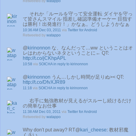
Retweeted by
watappo
それか「ルールを守って安全運転 ダイヤを守っ
て皆さんスマイル 指差し確認準備オーケー 目指す
は勝利！出発進行！」かなぁ。どうしようかなぁ
10:36 AM Dec 03, 2011
via
Twitter for Android
Retweeted by
watappo
@
kirinonnon
な、なんだって…ww ということはオ
レはわからないネタということに← QT:
http://t.co/jCKhpAPL
10:58
via
SOICHA
in reply to kirinonnon
@
kirinonnon
うん…しかし時間が足りぬ>< QT:
http://t.co/DfvXJR89
11:18
via
SOICHA
in reply to kirinonnon
右手に勉強教材が見えるがスルーし続けるだけ
の簡単なお仕事
11:38 AM Dec 03, 2011
via
Twitter for Android
Retweeted by
watappo
Why don't put away? RT@
kari_cheese
: 教材邪魔
くさい