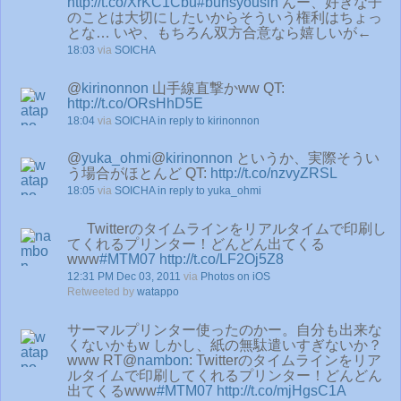
http://t.co/XrKC1Cbu
#bunsyousin
んー、好きな子
のことは大切にしたいからそういう権利はちょっ
とな… いや、もちろん双方合意なら嬉しいが←
18:03
via
SOICHA
@
kirinonnon
山手線直撃かww QT:
http://t.co/ORsHhD5E
18:04
via
SOICHA
in reply to kirinonnon
@
yuka_ohmi
@
kirinonnon
というか、実際そうい
う場合がほとんど QT:
http://t.co/nzvyZRSL
18:05
via
SOICHA
in reply to yuka_ohmi
Twitterのタイムラインをリアルタイムで印刷し
てくれるプリンター！どんどん出てくる
www
#MTM07
http://t.co/LF2Oj5Z8
12:31 PM Dec 03, 2011
via
Photos on iOS
Retweeted by
watappo
サーマルプリンター使ったのかー。自分も出来な
くないかもw しかし、紙の無駄遣いすぎないか？
www RT@
nambon
: Twitterのタイムラインをリア
ルタイムで印刷してくれるプリンター！どんどん
出てくるwww
#MTM07
http://t.co/mjHgsC1A