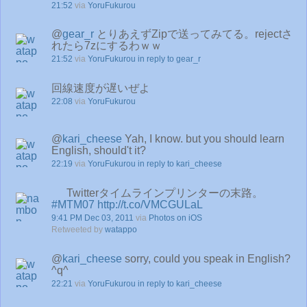
21:52
via
YoruFukurou
@
gear_r
とりあえずZipで送ってみてる。rejectさ
れたら7zにするわｗｗ
21:52
via
YoruFukurou
in reply to gear_r
回線速度が遅いぜよ
22:08
via
YoruFukurou
@
kari_cheese
Yah, I know. but you should learn
English, should't it?
22:19
via
YoruFukurou
in reply to kari_cheese
Twitterタイムラインプリンターの末路。
#MTM07
http://t.co/VMCGULaL
9:41 PM Dec 03, 2011
via
Photos on iOS
Retweeted by
watappo
@
kari_cheese
sorry, could you speak in English?
^q^
22:21
via
YoruFukurou
in reply to kari_cheese