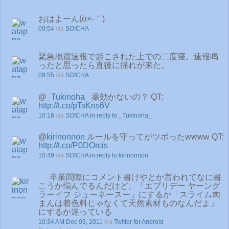
おはよーん(σ×-｀)
09:54
via
SOICHA
緊急地震速報で起こされた上での二度寝。速報鳴
ったと思ったら直後に揺れが来た。
09:55
via
SOICHA
@
_Tukinoha_
薬効かないの？ QT:
http://t.co/pTsKns6V
10:18
via
SOICHA
in reply to _Tukinoha_
@
kirinonnon
ルールを守ってがツボったwwww QT:
http://t.co/P0DOrcis
10:49
via
SOICHA
in reply to kirinonnon
卒業間際にコメント書けやとか言われてなに書
こうか悩んでるんだけど、「エブリデー ヤーング
ラーイフ ジューネースー」にするか「スライム肉
まんは着色料じゃなくて天然素材ものなんだよ」
にするか迷っている
10:34 AM Dec 03, 2011
via
Twitter for Android