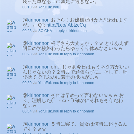
装った単なる自己満足に過ぎない。
00:10
via
YoruFukurou
@
kirinonnon
おそらくお嬢様だけかと思われます
が。← QT:
http://t.co/lAbtzcCq
00:23
via
SOICHA
in reply to kirinonnon
@
kirinonnon
桐野さん大丈夫か…？ｗ とりあえず
明日の学校終わったらゆっくり休みなさいｗｗ
00:28
via
YoruFukurou
in reply to kirinonnon
@
kirinonnon
oh… じゃあ今日はもうネタ方がいい
んじゃないの？２時まで頑張らずに。そして、呼
び捨てで呼ぶのに若干の抵抗が…ｗ
00:30
via
YoruFukurou
in reply to kirinonnon
@
kirinonnon
それは早めって言わないｗｗｗ お
ｋ、理解した(｀・ω・´) 確かにそれもそうだわ
な…ｗ
00:34
via
YoruFukurou
in reply to kirinonnon
@
kirinonnon
５時に寝て、貴女は何時に起きるん
です？ｗｗ