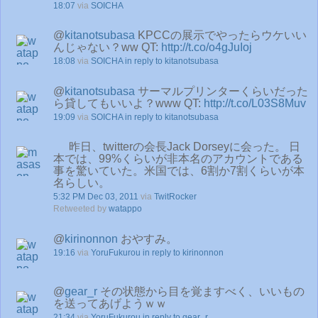
18:07
via
SOICHA
@
kitanotsubasa
KPCCの展示でやったらウケいい
んじゃない？ww QT:
http://t.co/o4gJuIoj
18:08
via
SOICHA
in reply to kitanotsubasa
@
kitanotsubasa
サーマルプリンターくらいだった
ら貸してもいいよ？www QT:
http://t.co/L03S8Muv
19:09
via
SOICHA
in reply to kitanotsubasa
昨日、twitterの会長Jack Dorseyに会った。 日
本では、99%くらいが非本名のアカウントである
事を驚いていた。米国では、6割か7割くらいが本
名らしい。
5:32 PM Dec 03, 2011
via
TwitRocker
Retweeted by
watappo
@
kirinonnon
おやすみ。
19:16
via
YoruFukurou
in reply to kirinonnon
@
gear_r
その状態から目を覚ますべく、いいもの
を送ってあげようｗｗ
21:34
via
YoruFukurou
in reply to gear_r