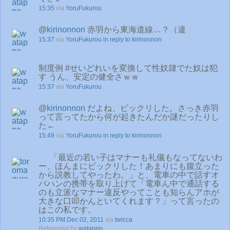
15:35
via
YoruFukurou
@
kirinonnon
赤羽から東海道線…？（違
15:37
via
YoruFukurou
in reply to kirinonnon
制度例 #せいどれいを変換して性奴隷でた奴は犯
す うん、安定の健全さｗｗ
15:37
via
YoruFukurou
@
kirinonnon
だよね、ビックリした。さっき赤羽
って言ってたから何が起きたんだか謎だったりし
た←
15:49
via
YoruFukurou
in reply to kirinonnon
「最近の若い子はマナーも礼儀もなってないわ
ー、ほんまにビックリした！あまりにも腹立った
から説教してやったわ。」と、電車の中で話すオ
バハンの携帯を取り上げて「電車ん中で通話する
のも立派なマナー違反やってことも知らんアホが
大きな口叩かんといてくれます？」って言ったの
はこの私です。
10:35 PM Dec 02, 2011
via
twicca
Retweeted by
watappo