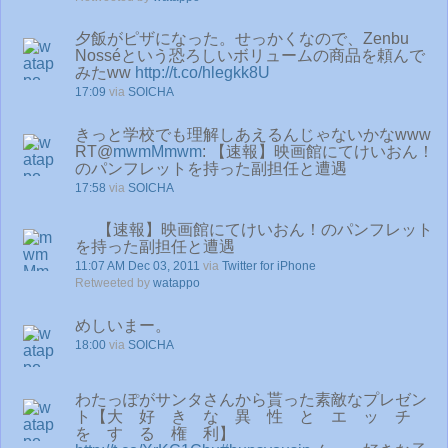
夕飯がピザになった。せっかくなので、Zenbu
Nosséという恐ろしいボリュームの商品を頼んで
みたww
http://t.co/hlegkk8U
17:09
via
SOICHA
きっと学校でも理解しあえるんじゃないかなwww
RT@
mwmMmwm
: 【速報】映画館にてけいおん！
のパンフレットを持った副担任と遭遇
17:58
via
SOICHA
【速報】映画館にてけいおん！のパンフレット
を持った副担任と遭遇
11:07 AM Dec 03, 2011
via
Twitter for iPhone
Retweeted by
watappo
めしいまー。
18:00
via
SOICHA
わたっぽがサンタさんから貰った素敵なプレゼン
ト【大 好 き な 異 性 と エ ッ チ
を す る 権 利】