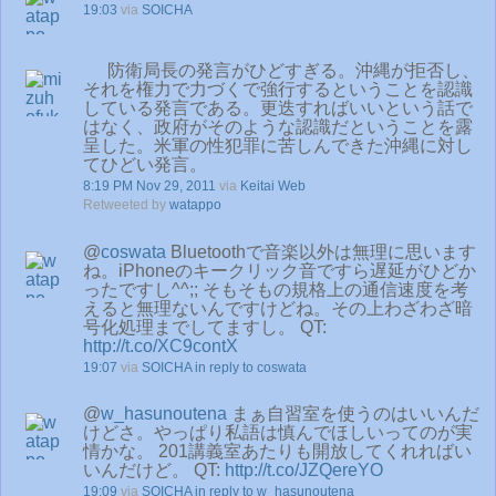
19:03
via
SOICHA
防衛局長の発言がひどすぎる。沖縄が拒否し、
それを権力で力づくで強行するということを認識
している発言である。更迭すればいいという話で
はなく、政府がそのような認識だということを露
呈した。米軍の性犯罪に苦しんできた沖縄に対し
てひどい発言。
8:19 PM Nov 29, 2011
via
Keitai Web
Retweeted by
watappo
@
coswata
Bluetoothで音楽以外は無理に思います
ね。iPhoneのキークリック音ですら遅延がひどか
ったですし^^;; そもそもの規格上の通信速度を考
えると無理ないんですけどね。その上わざわざ暗
号化処理までしてますし。 QT:
http://t.co/XC9contX
19:07
via
SOICHA
in reply to coswata
@
w_hasunoutena
まぁ自習室を使うのはいいんだ
けどさ。やっぱり私語は慎んでほしいってのが実
情かな。 201講義室あたりも開放してくれればい
いんだけど。 QT:
http://t.co/JZQereYO
19:09
via
SOICHA
in reply to w_hasunoutena