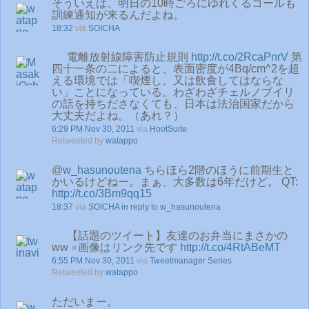
そういえば、明日の10時ごろにゆれくるコールも
訓練通知が来るんだよね。
18:32
via
SOICHA
電離放射線障害防止規則
http://t.co/2RcaPnrV
第
四十一条の二によると、表面密度が4Bq/cm^2を超
える環境では「喫煙し、又は飲食してはならな
い」ことになっている。わざわざチェルノブイリ
の話を持ちださなくても、日本は法治国家だから
大丈夫だよね。（あれ？）
6:29 PM Nov 30, 2011
via
HootSuite
Retweeted by
watappo
@
w_hasunoutena
ちらほら2階のほうに前期生と
かいるけどねー。まぁ、大多数は6年だけど。 QT:
http://t.co/3Bm9qq15
18:37
via
SOICHA
in reply to w_hasunoutena
【話題のツイート】友達のお弁当にまさかの
ww ※画像はリンク先です
http://t.co/4RtABeMT
6:55 PM Nov 30, 2011
via
Tweetmanager Series
Retweeted by
watappo
ただいまー。