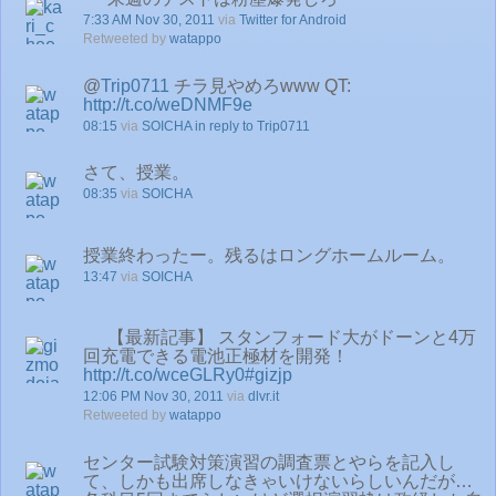
7:33 AM Nov 30, 2011
via
Twitter for Android
Retweeted by
watappo
@
Trip0711
チラ見やめろwww QT:
http://t.co/weDNMF9e
08:15
via
SOICHA
in reply to Trip0711
さて、授業。
08:35
via
SOICHA
授業終わったー。残るはロングホームルーム。
13:47
via
SOICHA
【最新記事】 スタンフォード大がドーンと4万
回充電できる電池正極材を開発！
http://t.co/wceGLRy0
#gizjp
12:06 PM Nov 30, 2011
via
dlvr.it
Retweeted by
watappo
センター試験対策演習の調査票とやらを記入し
て、しかも出席しなきゃいけないらしいんだが…