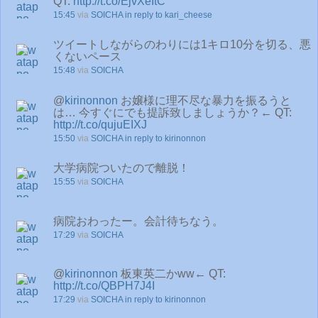
QT:
http://t.co/EjvXeItC
15:45
via
SOICHA
in reply to kari_cheese
ツイートしながらのわりには1キロ10分を切る、悪
くないペース
15:48
via
SOICHA
@
kirinonnon
お嬢様に理不尽な暴力を振るうと
は… 今すぐにでも提訴致しましょうか？← QT:
http://t.co/qujuEIXJ
15:50
via
SOICHA
in reply to kirinonnon
大学病院ついたので離脱！
15:55
via
SOICHA
病院おわったー。会計待ちなう。
17:29
via
SOICHA
@
kirinonnon
板東英二かww← QT:
http://t.co/QBPH7J4I
17:29
via
SOICHA
in reply to kirinonnon