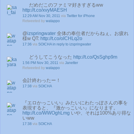
だめだこのファミマ好きすぎるww
http://t.co/xvyMAESH
12:29 AM Nov 30, 2011
via
Twitter for iPhone
Retweeted by
watappo
@
izspringwater
全体の奉仕者だからねぇ。お疲れ
様w QT:
http://t.co/oICHLq2o
17:36
via
SOICHA
in reply to izspringwater
どうしてこうなった
http://t.co/QsSghp9m
1:56 PM Nov 30, 2011
via
Janetter
Retweeted by
watappo
会計終わったー！
17:38
via
SOICHA
『エロかっこいい』みたいにわたっぽさんの事を
表現すると、『激かっこいい』になります。
http://t.co/WWOghLmg
いや、それは100%あり得な
いww
17:38
via
SOICHA