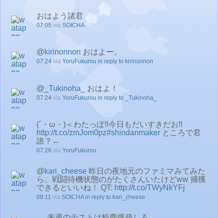
おはよう諸君
07:05
via
SOICHA
@
kirinonnon
おはよー。
07:24
via
YoruFukurou
in reply to kirinonnon
@
_Tukinoha_
おはよ！
07:24
via
YoruFukurou
in reply to _Tukinoha_
(´・ω・)＜わたっぽ!!今日もだいすきだお!!
http://t.co/zmJom0pz
#shindanmaker
ところで君
誰？←
07:26
via
YoruFukurou
@
kari_cheese
昨日の夜地元のファミマみてみた
ら、戦闘待機状態のがたくさんいたけどww 捕獲
できるといいね！ QT:
http://t.co/TWyNkYFj
08:11
via
SOICHA
in reply to kari_cheese
来週のテストは粉塵爆発しろ