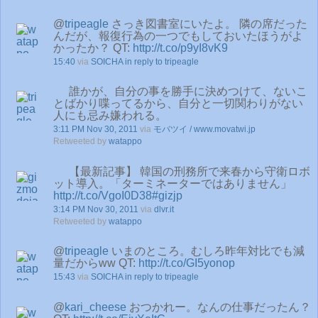
@
tripeagle
さっき図書室にいたよ。 隣の席だった
んだが、報復行為の一つでもしておいたほうがよ
かったか？ QT:
http://t.co/p9yI8vK9
15:40
via
SOICHA
in reply to tripeagle
誰かが、自分の事を勝手に決めつけて、ないこ
とばかり喋ってるから、自分と一切関わりがない
人にも忌み嫌われる。
3:11 PM Nov 30, 2011
via
モバツイ / www.movatwi.jp
Retweeted by
watappo
【最新記事】 韓国の刑務所で来春から守衛ロボ
ット導入。「ターミネーターではありません」
http://t.co/VgoI0D38
#gizjp
3:14 PM Nov 30, 2011
via
dlvr.it
Retweeted by
watappo
@
tripeagle
いまのところ。むしろ昨年対比でも減
量だからww QT:
http://t.co/GI5yonop
15:43
via
SOICHA
in reply to tripeagle
@
kari_cheese
おつかれー。なんの仕事だったん？