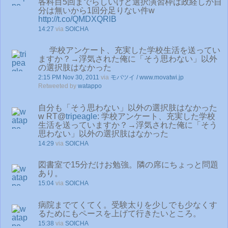
各科目5回までらしいけど選択演習枠は政経しか自
分は無いから1回分足りない件w
http://t.co/QMDXQRlB
14:27
via
SOICHA
学校アンケート、充実した学校生活を送ってい
ますか？→浮気された俺に「そう思わない」以外
の選択肢はなかった
2:15 PM Nov 30, 2011
via
モバツイ / www.movatwi.jp
Retweeted by
watappo
自分も「そう思わない」以外の選択肢はなかった
w RT@
tripeagle
: 学校アンケート、充実した学校
生活を送っていますか？→浮気された俺に「そう
思わない」以外の選択肢はなかった
14:29
via
SOICHA
図書室で15分だけお勉強。隣の席にちょっと問題
あり。
15:04
via
SOICHA
病院までてくてく。受験太りを少しでも少なくす
るためにもペースを上げて行きたいところ。
15:38
via
SOICHA