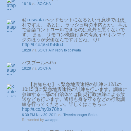
18:18
via
SOICHA
@
coswata
ヘッドセットになるという意味では便
利ですよ。 あとは、ラッシュ時の車内とか。 耳元
で音楽コントロールできるのは意外と悪くないで
す。 まぁ、リモコン機能付きの有線イヤホンマイ
クのほうが安価なんですけどね。 QT:
http://t.co/pGD5BluJ
18:28
via
SOICHA
in reply to coswata
バスプールへGo
18:28
via
SOICHA
【お知らせ】＜緊急地震速報の訓練＞12/1の
10:15頃に緊急地震速報の訓練を行います。訓練に
参加する一部の自治体では防災行政無線による放
送なども行います。皆様も身を守るなどの行動訓
練を行ってください。詳しくはこちら⇒
http://t.co/hy0s78hb
6:30 PM Nov 30, 2011
via
Tweetmanager Series
Retweeted by
watappo