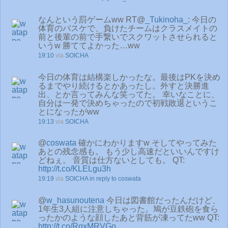
なんという罰ゲームww RT@
_Tukinoha_
: 今日の
体育のバスケで、負けたチームはクラスメイトの
前と後輩の前で手繋いでスクワットさせられると
いうw 勝ててよかった…ww
19:10
via
SOICHA
今日の体育は結構楽しかったな。最後はPKを決め
るまでやり続けるとかあったし。外すと決勝進
出、とか言ってみんな笑ってた。 幸いなことに、
自分は一発で決めちゃったので初戦敗退というこ
とになったがww
19:13
via
SOICHA
@
coswata
確かにわかりますw そしてやってみた
あとの残念感も。 もう少し高速だといいんですけ
どねぇ。 音質は仕方ないとしても。 QT:
http://t.co/KLELgu3h
19:19
via
SOICHA
in reply to coswata
@
w_hasunoutena
今日は図書館だったんだけど、
1年生3人組に注意しちゃった。鳩が豆鉄砲を食ら
ったかのような顔したあと背筋が凍ってたww QT:
http://t.co/RgxMRVGo