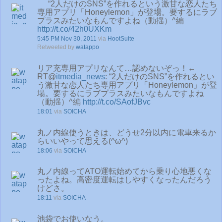
“2人だけのSNS”を作れるという激甘な恋人たち
専用アプリ「Honeylemon」が登場。要するにラブ
プラスみたいなもんですよね（動揺）^編
http://t.co/42h0UXKm
5:45 PM Nov 30, 2011
via
HootSuite
Retweeted by
watappo
リア充専用アプリなんて…認めないぞっ！←
RT@
itmedia_news
: “2人だけのSNS”を作れるとい
う激甘な恋人たち専用アプリ「Honeylemon」が登
場。要するにラブプラスみたいなもんですよね
（動揺）^編
http://t.co/SAofJBvc
18:01
via
SOICHA
丸ノ内線使うときは、どうせ2分以内に電車来るか
らいいやって思える(^ω^)
18:06
via
SOICHA
丸ノ内線ってATO運転始めてから乗り心地悪くな
ったよね。高密度運転はしやすくなったんだろう
けどさ。
18:11
via
SOICHA
池袋でお使いなう。