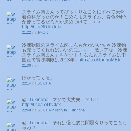
スライム肉まんってびっくりなことにすべて天然
着色料だったのか！ごめんよスライム、青色3号と
か使ってるだろとか決めつけて…＞＜
http://t.co/8RhRleIa
21:22
via
Twitpic
冷凍状態のスライム肉まんもかわいいｗｗ 冷凍物
も売ってくれればいいのに。← ｜ 激レアな「冷凍
スライム肉まん」をゲット！ なんとスライムは中
国産で賞味期限は2013年 -
http://t.co/JpqhuMEk
21:30
via -
ほかってくる。
22:14
via
SOICHA
@
_Tukinoha_
マジで大丈夫…？ QT:
http://t.co/LoHtCkfk
22:40
via
SOICHA
in reply to _Tukinoha_
@
_Tukinoha_
それは慢性的に問題有りってことじ
ゃね？