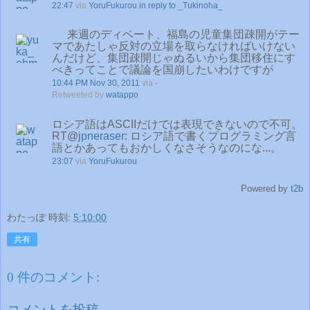
22:47
via
YoruFukurou
in reply to _Tukinoha_
来週のディベート、福島の児童集団疎開がテー
マであたしゃ反対の立場を取らなければいけない
んだけど、集団疎開じゃぬるいから集団移住にす
べきってことで議論を国崩したいわけですが
10:44 PM Nov 30, 2011
via -
Retweeted by
watappo
ロシア語はASCIIだけでは表現できないので不可。
RT@
jpneraser
: ロシア語で書くプログラミング言
語とかあってもおかしくなさそうなのにな...。
23:07
via
YoruFukurou
Powered by
t2b
わたっぽ
時刻:
5:10:00
共有
0 件のコメント:
コメントを投稿