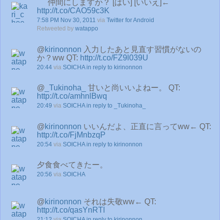
仲間にしますか？ [はい] [いいえ]←
http://t.co/CAO59c3K
7:58 PM Nov 30, 2011
via
Twitter for Android
Retweeted by
watappo
@
kirinonnon
入力したあと見直す習慣がないの
か？ww QT:
http://t.co/FZ9l039U
20:44
via
SOICHA
in reply to kirinonnon
@
_Tukinoha_
甘いと尚いいよねー。 QT:
http://t.co/amhnlBwq
20:49
via
SOICHA
in reply to _Tukinoha_
@
kirinonnon
いいんだよ、正直に言ってww← QT:
http://t.co/FjMnbzqP
20:54
via
SOICHA
in reply to kirinonnon
夕食食べてきたー。
20:56
via
SOICHA
@
kirinonnon
それは失敬ww← QT:
http://t.co/qasYnRTl
21:12
via
SOICHA
in reply to kirinonnon