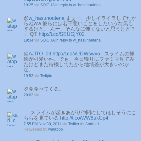
19:25
via
SOICHA
in reply to w_hasunoutena
@
w_hasunoutena
まぁー、少しイライラしてたか
らねww 彼らには若干悪いことをしたいうな気も
するけど。 んー、そんなに怖くないと思うけど？
← QT:
http://t.co/SEUGjY02
19:34
via
SOICHA
in reply to w_hasunoutena
@
AJITO_09
http://t.co/vUDWswyo
- スライムの挿
絵が可愛い件。でも、今日帰りにファミマ見てみ
たけどまだ待機してたから地域差が大きいのか
な。
19:53
via
Twitpic
夕食食べてくる。
20:02
via -
スライムが起きあがり仲間にしてほしそうにこ
ちらを見ている
http://t.co/WW8ukGp4
7:55 PM Nov 30, 2011
via
Twitter for Android
Retweeted by
watappo