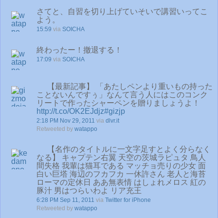
さてと、自習を切り上げていそいで講習いってこ
よう。
15:59
via
SOICHA
終わったー！撤退する！
17:09
via
SOICHA
【最新記事】 「あたしペンより重いもの持った
ことないんですぅ」なんて言う人にはこのコンク
リートで作ったシャーペンを贈りましょうよ！
http://t.co/OK2EJdjz
#gizjp
2:18 PM Nov 29, 2011
via
dlvr.it
Retweeted by
watappo
【名作のタイトルに一文字足すとよく分らなく
なる】 キャプテン右翼 天空の茨城ラピュタ 鳥人
間失格 我輩は猫耳である マッチョ売りの少女 面
白い巨塔 海辺のフカフカ 一休許さん 老人と海苔
ローマの定休日 ああ無表情 はしょれメロス 紅の
豚汁 男はつらいわよ リア充王
6:28 PM Sep 11, 2011
via
Twitter for iPhone
Retweeted by
watappo