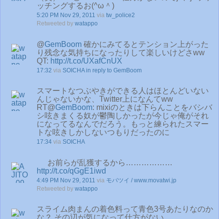
ッチングするお(^ω＾)
5:20 PM Nov 29, 2011
via
tw_police2
Retweeted by
watappo
@
GemBoom
確かにみてるとテンション上がった
り残念な気持ちになったりして楽しいけどさww
QT:
http://t.co/UXafCnUX
17:32
via
SOICHA
in reply to GemBoom
スマートなつぶやきができる人はほとんどいない
んじゃないかな、Twitter上になんてww
RT@
GemBoom
: mixiのときは下らんことをバシバ
シ呟きまくる奴が鬱陶しかったが今じゃ俺がそれ
になってるなんでだろう。もっと練られたスマー
トな呟きしかしないつもりだったのに
17:34
via
SOICHA
お前らが乱獲するから………………
http://t.co/qGgE1iwd
4:49 PM Nov 29, 2011
via
モバツイ / www.movatwi.jp
Retweeted by
watappo
スライム肉まんの着色料って青色3号あたりなのか
な？ その辺が気になって仕方がない。