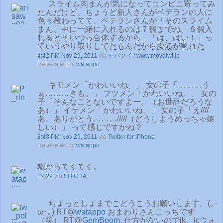
スライム肉まんが気になってコンビニ寄ってみ
たんだけど、ちょうど新人さんがベテランの人に
色々教わってて、ベテランさんが「そのスライム
まん、中に一緒に入れるのは７個までね。８個入
れるとそいつら合体するから」「は、はい！」っ
ていうやり取りしてたもんだから腹筋が割れた
4:42 PM Nov 29, 2011
via
モバツイ / www.movatwi.jp
Retweeted by
watappo
キモメン「かわいいね。」 女の子「………う
ぁ………きも。」 フツメン「かわいいね。」 女の
子「そんなことないですよー。（お世辞だろうな
あ）」 イケメン「かわいいね。」 女の子「え////
あ、ありがとう………/////（どうしようめっちゃ嬉
しい）」 って感じですかね？
2:48 PM Nov 29, 2011
via
Twitter for iPhone
Retweeted by
watappo
駅からてくてく。
17:29
via
SOICHA
ちょっとしょまでごどうこうお願いします。(｡･
ω･｡) RT@
watappo
おまわりさんこっちです
（笑） RT@
GemBoom
: 仕方がないのでjk、jcウォ