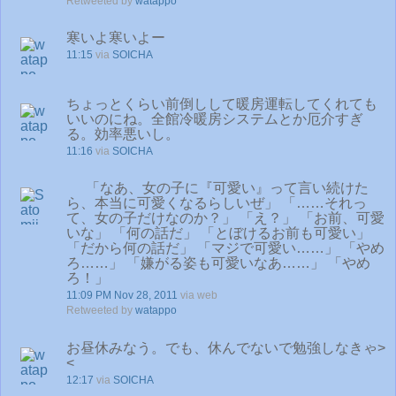
Retweeted by
watappo
寒いよ寒いよー
11:15
via
SOICHA
ちょっとくらい前倒しして暖房運転してくれても
いいのにね。全館冷暖房システムとか厄介すぎ
る。効率悪いし。
11:16
via
SOICHA
「なあ、女の子に『可愛い』って言い続けた
ら、本当に可愛くなるらしいぜ」 「……それっ
て、女の子だけなのか？」 「え？」 「お前、可愛
いな」 「何の話だ」 「とぼけるお前も可愛い」
「だから何の話だ」 「マジで可愛い……」 「やめ
ろ……」 「嫌がる姿も可愛いなあ……」 「やめ
ろ！」
11:09 PM Nov 28, 2011
via web
Retweeted by
watappo
お昼休みなう。でも、休んでないで勉強しなきゃ>
<
12:17
via
SOICHA