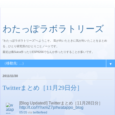
わたっぽラボラトリーズ
”わたっぽラボラトリーズ”へようこそ。 気が向いたときに気が向いたことをまとめ
る，ひとり研究所のひとりごとノートです。
最近は痛Suica作ったりESP8266でなんか作ったりすることが多いです。
▼
2011/11/30
Twitterまとめ［11月29日分］
[Blog Updated!] Twitterまとめ［11月28日分］
http://t.co/IYhxmZ7p
#watappo_blog
05:05
via
twitterfeed