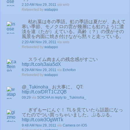
2:10 AM Nov 29, 2011
via web
Retweeted by
watappo
枯れ葉は冬の季語。虹の季語は夏だが、あえて
寒い季節、モノクロの雲が幾層にも虹のように濃
淡を違（たが）えている。高齢（？）の僕がその
風景を内面に焼き付けながら黙々と走っている。
2:20 AM Nov 29, 2011
via web
Retweeted by
watappo
スライム肉まんの残念感がすごい
http://t.co/s3aia5dX
6:29 AM Nov 29, 2011
via
Echofon
Retweeted by
watappo
@
_Tukinoha_
お大事に。 QT:
http://t.co/DRT1CZQB
09:29
via
SOICHA
in reply to _Tukinoha_
ぎずもーにんぐ！ TLを見ていたら話題になっ
てたのでつい買っちゃいました。ぷるぷる。
http://t.co/e3OgWtTk
9:48 AM Nov 29, 2011
via
Camera on iOS