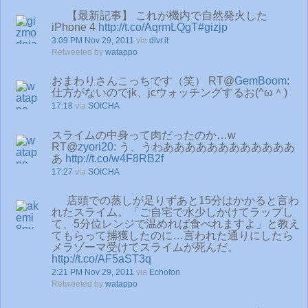
【最新記事】 これが機内で自然発火した
iPhone 4
http://t.co/AqrmLQgT
#gizjp
3:09 PM Nov 29, 2011
via
dlvr.it
Retweeted by
watappo
おまわりさんこっちです（笑） RT@
GemBoom
:
仕方がないのでjk、jcウォッチングするお(^ω＾)
17:18
via
SOICHA
スライムの中身って肉だったのか…w
RT@
zyori20
: う、うわああああああああああああ
あ
http://t.co/w4F8RB2f
17:27
via
SOICHA
店頭での蒸しが足りずあと15分はかかると言わ
れたスライム。「ご自宅で水少しかけてラップし
て、5分位レンジで温めれば食べれますよ」と教え
てもらって捕獲したのに…言われた通りにしたら
メラゾーマ受けてスライムが死んだ。
http://t.co/AF5aST3q
2:21 PM Nov 29, 2011
via
Echofon
Retweeted by
watappo