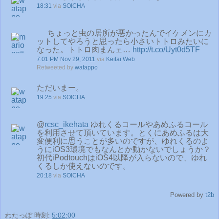
18:31
via
SOICHA
ちょっと虫の居所が悪かったんでイケメンにカ
ットしてやろうと思ったら小さいトトロみたいに
なった。トトロ肉まんェ…
http://t.co/Uyt0d5TF
7:01 PM Nov 29, 2011
via
Keitai Web
Retweeted by
watappo
ただいまー。
19:25
via
SOICHA
@
rcsc_ikehata
ゆれくるコールやあめふるコール
を利用させて頂いています。とくにあめふるは大
変便利に思うことが多いのですが、ゆれくるのよ
うにiOS3環境でもなんとか動かないでしょうか？
初代iPodtouchはiOS4以降が入らないので、ゆれ
くるしか使えないのです。
20:18
via
SOICHA
Powered by
t2b
わたっぽ
時刻:
5:02:00