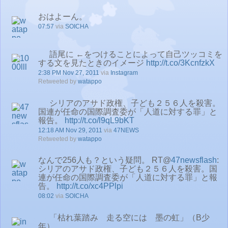
おはよーん。
07:57
via
SOICHA
語尾に ←をつけることによって自己ツッコミを
する文を見たときのイメージ
http://t.co/3KcnfzkX
2:38 PM Nov 27, 2011
via
Instagram
Retweeted by
watappo
シリアのアサド政権、子ども２５６人を殺害。
国連が任命の国際調査委が「人道に対する罪」と
報告。
http://t.co/l9qL9bKT
12:18 AM Nov 29, 2011
via
47NEWS
Retweeted by
watappo
なんで256人も？という疑問。 RT@
47newsflash
:
シリアのアサド政権、子ども２５６人を殺害。国
連が任命の国際調査委が「人道に対する罪」と報
告。
http://t.co/xc4PPlpi
08:02
via
SOICHA
「枯れ葉踏み 走る空には 墨の虹」（B少
年）