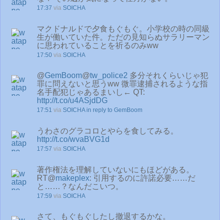
17:37
via
SOICHA
マクドナルドで夕食もぐもぐ。小学校の時の同級
生が働いていた件。ただの見知らぬサラリーマン
に思われていることを祈るのみww
17:50
via
SOICHA
@
GemBoom
@
tw_police2
多分それくらいじゃ犯
罪に問えないと思うww 微罪逮捕されるような指
名手配犯じゃあるまいし← QT:
http://t.co/u4ASjdDG
17:51
via
SOICHA
in reply to GemBoom
うわさのグラコロとやらを食してみる。
http://t.co/wvaBVG1d
17:57
via
SOICHA
著作権法を理解していないにもほどがある。
RT@
makeplex
: 引用するのに許諾必要……だ
と……？なんだこいつ。
17:59
via
SOICHA
さて、もぐもぐしたし撤退するかな。