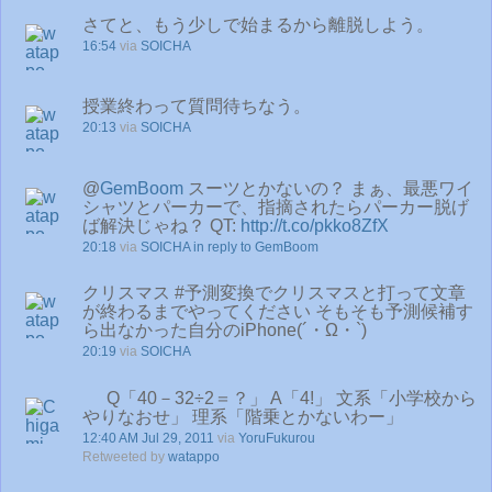
さてと、もう少しで始まるから離脱しよう。
16:54
via
SOICHA
授業終わって質問待ちなう。
20:13
via
SOICHA
@
GemBoom
スーツとかないの？ まぁ、最悪ワイ
シャツとパーカーで、指摘されたらパーカー脱げ
ば解決じゃね？ QT:
http://t.co/pkko8ZfX
20:18
via
SOICHA
in reply to GemBoom
クリスマス #予測変換でクリスマスと打って文章
が終わるまでやってください そもそも予測候補す
ら出なかった自分のiPhone(´・Ω・`)
20:19
via
SOICHA
Q「40－32÷2＝？」 A「4!」 文系「小学校から
やりなおせ」 理系「階乗とかないわー」
12:40 AM Jul 29, 2011
via
YoruFukurou
Retweeted by
watappo