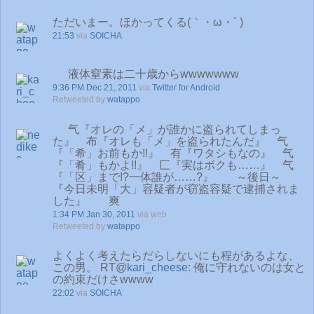
ただいまー。ほかってくる(｀・ω・´ )
21:53
via
SOICHA
液体窒素は二十歳からwwwwwww
9:36 PM Dec 21, 2011
via
Twitter for Android
Retweeted by
watappo
气『オレの「メ」が誰かに盗られてしまっ
た』 布『オレも「メ」を盗られたんだ』 气
『「希」お前もか!!』 有『ワタシもなの』 气
『「肴」もかよ!!』 匚『実はボクも……』 气
『「区」まで!?一体誰が……?』 ～後日～
『今日未明「大」容疑者が窃盗容疑で逮捕されま
した』 爽
1:34 PM Jan 30, 2011
via web
Retweeted by
watappo
よくよく考えたらだらしないにも程があるよな、
この男。 RT@
kari_cheese
: 俺に守れないのは女と
の約束だけさwwww
22:02
via
SOICHA