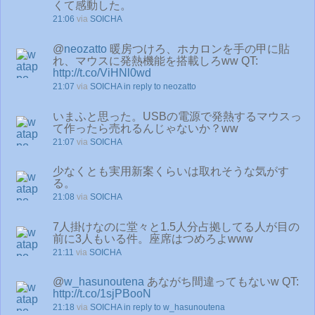
くて感動した。
21:06
via
SOICHA
@
neozatto
暖房つけろ、ホカロンを手の甲に貼
れ、マウスに発熱機能を搭載しろww QT:
http://t.co/ViHNl0wd
21:07
via
SOICHA
in reply to neozatto
いまふと思った。USBの電源で発熱するマウスっ
て作ったら売れるんじゃないか？ww
21:07
via
SOICHA
少なくとも実用新案くらいは取れそうな気がす
る。
21:08
via
SOICHA
7人掛けなのに堂々と1.5人分占拠してる人が目の
前に3人もいる件。座席はつめろよwww
21:11
via
SOICHA
@
w_hasunoutena
あながち間違ってもないw QT:
http://t.co/1sjPBooN
21:18
via
SOICHA
in reply to w_hasunoutena