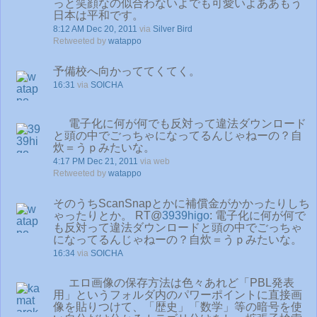
っと笑顔なの似合わないよでも可愛いよああもう
日本は平和です。
8:12 AM Dec 20, 2011
via
Silver Bird
Retweeted by
watappo
予備校へ向かっててくてく。
16:31
via
SOICHA
電子化に何が何でも反対って違法ダウンロード
と頭の中でごっちゃになってるんじゃねーの？自
炊＝うｐみたいな。
4:17 PM Dec 21, 2011
via web
Retweeted by
watappo
そのうちScanSnapとかに補償金がかかったりしち
ゃったりとか。 RT@
3939higo
: 電子化に何が何で
も反対って違法ダウンロードと頭の中でごっちゃ
になってるんじゃねーの？自炊＝うｐみたいな。
16:34
via
SOICHA
エロ画像の保存方法は色々あれど「PBL発表
用」というフォルダ内のパワーポイントに直接画
像を貼りつけて、「歴史」「数学」等の暗号を使