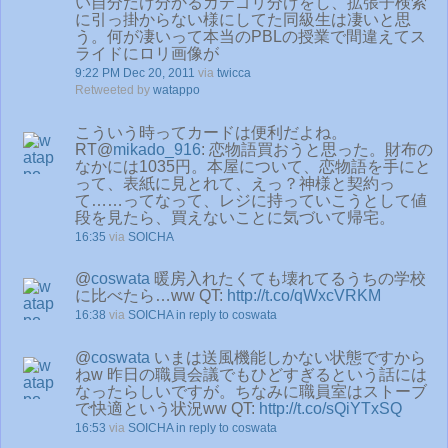
い自分だけ分かるカテゴリ分けをし、拡張子検索
に引っ掛からない様にしてた同級生は凄いと思
う。何が凄いって本当のPBLの授業で間違えてス
ライドにロリ画像が
9:22 PM Dec 20, 2011
via
twicca
Retweeted by
watappo
こういう時ってカードは便利だよね。
RT@
mikado_916
: 恋物語買おうと思った。財布の
なかには1035円。本屋について、恋物語を手にと
って、表紙に見とれて、えっ？神様と契約っ
て……ってなって、レジに持っていこうとして値
段を見たら、買えないことに気づいて帰宅。
16:35
via
SOICHA
@
coswata
暖房入れたくても壊れてるうちの学校
に比べたら…ww QT:
http://t.co/qWxcVRKM
16:38
via
SOICHA
in reply to coswata
@
coswata
いまは送風機能しかない状態ですから
ねw 昨日の職員会議でもひどすぎるという話には
なったらしいですが。ちなみに職員室はストーブ
で快適という状況ww QT:
http://t.co/sQiYTxSQ
16:53
via
SOICHA
in reply to coswata