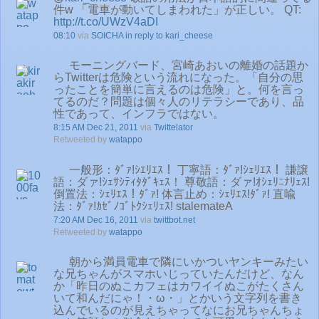
件w 「電車が動いてしまわれた」が正しい。 QT:
http://t.co/UWzV4aDI
08:10
via
SOICHA
in reply to kari_cheese
モーニングバード、宮崎あおいの離婚の話題か
らTwitterは危険という流れになった。「自分の思
ったことを簡単に言えるのは危険」と。何を言っ
てるのだ？問題は個々人のリテラシーであり、品
性であって、インフラではない。
8:15 AM Dec 21, 2011
via
Twittelator
Retweeted by
watappo
一般形：ﾀﾞｧ!ｼｴﾘｴｽ！ 丁寧語：ﾀﾞｧ!ｼｪﾘｴｽ！ 謙譲
語：ダァ!ｼｪｻｼﾃｨﾀﾀﾞｷｪｽ！ 尊敬語：ダァ!ｵｼｪﾘﾆﾅﾘｪｽ!
倒置法：ｼｪﾘｴｽ！ﾀﾞｧ! 体言止め：ｼｪﾘｴｽ!ﾀﾞｧ! 直喩
法：ﾀﾞｧ!ｶｾﾞﾉｺﾞﾄｸｼｪﾘｪｽ! stalemateA
7:20 AM Dec 16, 2011
via
twittbot.net
Retweeted by
watappo
朝から満員電車で隣にいかついヤンキーみたい
な兄ちゃんがスマホいじっていたんだけど、なん
か「昨日のぬこカフェはカワイイぬこがたくさん
いて和んだにゃ！・ω・」とかいう文字列を書き
込んでいるのが見えちゃってなにお兄ちゃんちょ