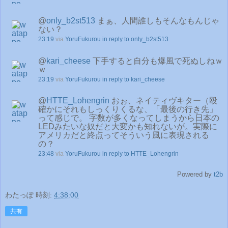
@
only_b2st513
まぁ、人間誰しもそんなもんじゃ
ない？
23:19
via
YoruFukurou
in reply to only_b2st513
@
kari_cheese
下手すると自分も爆風で死ぬしねｗ
ｗ
23:19
via
YoruFukurou
in reply to kari_cheese
@
HTTE_Lohengrin
おぉ、ネイティヴキター（殴
確かにそれもしっくりくるな、「最後の行き先」
って感じで。 字数が多くなってしまうから日本の
LEDみたいな奴だと大変かも知れないが。実際に
アメリカだと終点ってそういう風に表現される
の？
23:48
via
YoruFukurou
in reply to HTTE_Lohengrin
Powered by
t2b
わたっぽ
時刻:
4:38:00
共有