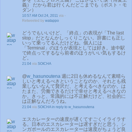
義） だから君は行くんだどこまでも（ポスト・モ
ダン）
10:57 AM Oct 24, 2011
via -
Retweeted by
watappo
どうでもいいけど、「終点」の表現が「The last
stop」だとなんかしっくりこない。辞書にも正し
いって乗ってるんだけどね。個人には
「Terminal」のほうが表現としては好き。途中駅
で終点ってするなら前者のほうがいい気もするけ
ど。
21:04
via
SOICHA
@
w_hasunoutena
週に2日も休めるなんて素晴ら
しいと考えるべきということなのか、それとも残
業しないなんて贅沢だ、と考えるべきなのか。は
たまた、労働できるだけで幸せと考えるべきなの
か。きっと、常識的には不正解だけど、社会的に
は正解なんだろうね。
21:04
via
SOICHA
in reply to w_hasunoutena
エスカレーターの速度が遅くてすごくイライラす
る。日本のエスカレーターは遅すぎだと思う。シ
ンガポールのエスカレーターは速度がちょうど良