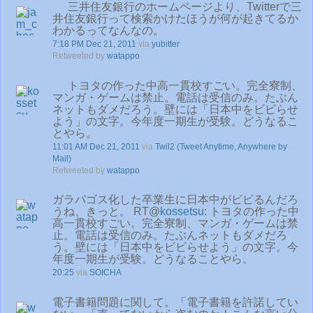
三井住友銀行のホームページより、Twitterで三
井住友銀行って検索かけたほうが何が起きてるか
わかるってなんなの。
7:18 PM Dec 21, 2011
via
yubitter
Retweeted by
watappo
トヨタの作った中高一貫校すごい。完全寮制、
マンガ・ゲームは禁止。電話は受信のみ。たぶん
ネットもダメだろう。壁には「日本中をビビらせ
よう」の文字。今年度一期生が受験。どうなるこ
とやら。
11:01 AM Dec 21, 2011
via
Twil2 (Tweet Anytime, Anywhere by
Mail)
Retweeted by
watappo
ガラパゴス化した卒業生に日本中がビビるんだろ
うね、きっと。 RT@
kossetsu
: トヨタの作った中
高一貫校すごい。完全寮制、マンガ・ゲームは禁
止。電話は受信のみ。たぶんネットもダメだろ
う。壁には「日本中をビビらせよう」の文字。今
年度一期生が受験。どうなることやら。
20:25
via
SOICHA
電子書籍問題に関して。「電子書籍を許諾してい