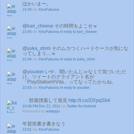
ほかいまー。
22:45
via
YoruFukurou
@
kari_cheese
その時間をよこせｗ
22:45
via
YoruFukurou
in reply to kari_cheese
@
yuka_ohmi
そのムカつくハードケースが気にな
ってしまう…ｗ
22:46
via
YoruFukurou
in reply to yuka_ohmi
@
youxkei
いや、聞いたんじゃなくて気づいただ
け。ツイートのクライアント名が
「PlayStation®Vita」ってなってたからね。
22:50
via
YoruFukurou
in reply to youxkei
部屋捜索して発見
http://t.co/ZIXpqSb4
10:48 PM Dec 21, 2011
via
Twitter for Android
Retweeted by
watappo
年賀状書き書きなう
23:01
via
YoruFukurou