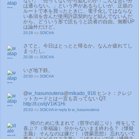
ない」「売ってないから盗むのか！こんな言い分
は通らない。」という声があるらしいが、正規の
ルートで本を買ったときに、電子化してはならな
い条項を含んだ使用許諾契約など結んでないんだ
から、どういう形で読もうと読者の自由。無断UP
は論外だけど。
20:29
via
SOICHA
さてと、今日はとっとと帰るか。なんか疲れてし
まったし。
20:38
via
SOICHA
いざ地下鉄。
20:50
via
SOICHA
@
w_hasunoutena
@
mikado_916
ヒント：クレジ
ットカードとは一言も言ってない QT:
http://t.co/qV1iK1Hi
20:53
via
SOICHA
in reply to w_hasunoutena
何のために生まれて（哲学の起こり） 何をして
喜ぶ？（幸福論） 分からないまま終わる？（懐疑
主義） そんなのは嫌だ！（啓蒙思想） 忘れないで
夢を（エピクロス主義） こぼさないで涙（博愛主