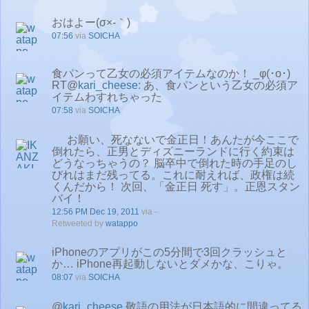
おはよー(σ×-｀)
07:56
via
SOICHA
食パンって乙女の必須アイテムなのか！ _φ(･o･)
RT@
kari_cheese
: あ、食パンという乙女の必須ア
イテムわすれちゃった
07:58
via
SOICHA
お願い、死なないで金正日！あんたが今ここで
倒れたら、正男とディズニーランドに行く約束は
どうなっちゃうの？ 脳卒中で倒れた時の手足のし
びれはまだ残ってる。これに耐えれば、政権は続
くんだから！ 次回、「金正日 死す」。正恩スタン
バイ！
12:56 PM Dec 19, 2011
via -
Retweeted by
watappo
iPhoneのアプリがこの5分間で3回クラッシュと
か… iPhone再起動しないとダメかな、こりゃ。
08:07
via
SOICHA
@
kari_cheese
敬語の用法が日本語的に間違ってる