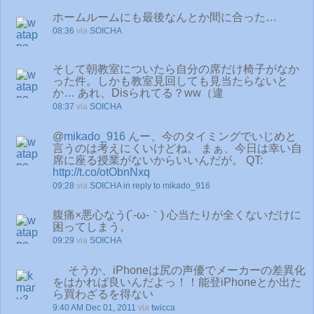
ホームルームにも最後なんとか間に合った…
08:36
via
SOICHA
そして朝教室についたら自分の席だけ椅子がなか
った件。しかも教室見回しても見当たらないと
か… あれ、Disられてる？ww（違
08:37
via
SOICHA
@
mikado_916
んー、今のタイミングでいじめと
言うのは考えにくいけどね。 まぁ、今日は幸い自
席に座る授業がないからいいんだが。 QT:
http://t.co/otObnNxq
09:28
via
SOICHA
in reply to mikado_916
腹痛×悪心なう(´-ω-｀) 心当たりが全くないだけに
困ってしまう。
09:29
via
SOICHA
そうか、iPhoneは尻の声優でメーカーの差異化
をはかれば良いんだよっ！！能登iPhoneとか出た
ら買わざるを得ない
9:40 AM Dec 01, 2011
via
twicca