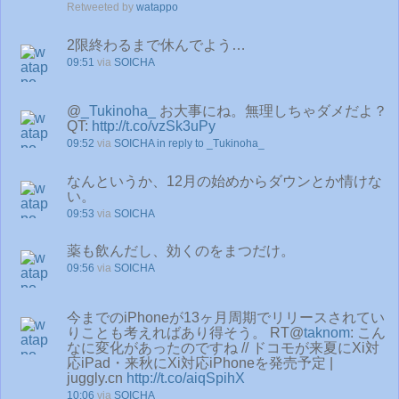
Retweeted by
watappo
2限終わるまで休んでよう…
09:51
via
SOICHA
@
_Tukinoha_
お大事にね。無理しちゃダメだよ？
QT:
http://t.co/vzSk3uPy
09:52
via
SOICHA
in reply to _Tukinoha_
なんというか、12月の始めからダウンとか情けな
い。
09:53
via
SOICHA
薬も飲んだし、効くのをまつだけ。
09:56
via
SOICHA
今までのiPhoneが13ヶ月周期でリリースされてい
りことも考えればあり得そう。 RT@
taknom
: こん
なに変化があったのですね // ドコモが来夏にXi対
応iPad・来秋にXi対応iPhoneを発売予定 |
juggly.cn
http://t.co/aiqSpihX
10:06
via
SOICHA