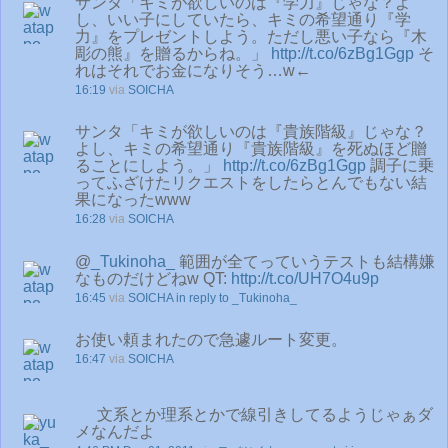
サンタ「キミが欲しいのは『学力』じゃな？よ
し、いい子にしていたら、キミの希望通り『学
力』をプレゼントしよう。ただし悪い子なら『木
彫の熊』を贈るからね。」
http://t.co/6zBg1Ggp
そ
れはそれでお金になりそう…w←
16:19
via
SOICHA
サンタ「キミが欲しいのは『貴族階級』じゃな？
よし、キミの希望通り『貴族階級』を死ぬほど贈
ることにしよう。」
http://t.co/6zBg1Ggp
調子に乗
ってふざけたリクエストをしたらとんでもない結
果になったwww
16:28
via
SOICHA
@
_Tukinoha_
範囲が全てっていうテストも結構嫌
なものだけどねw QT:
http://t.co/UH7O4u9p
16:45
via
SOICHA
in reply to _Tukinoha_
お使い頼まれたので急遽ルート変更。
16:47
via
SOICHA
文系とか理系とかで線引きしてるようじゃぁダ
メなんだよ