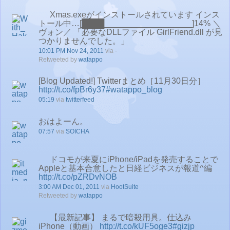
Xmas.exeがインストールされています インス
トール中…[████___________________]14% ＼
ヴォン／ 「必要なDLLファイル GirlFriend.dll が見
つかりませんでした。」
10:01 PM Nov 24, 2011
via -
Retweeted by
watappo
[Blog Updated!] Twitterまとめ［11月30日分］
http://t.co/fpBr6y37
#watappo_blog
05:19
via
twitterfeed
おはよーん。
07:57
via
SOICHA
ドコモが来夏にiPhone/iPadを発売することで
Appleと基本合意したと日経ビジネスが報道^編
http://t.co/pZRDvNOB
3:00 AM Dec 01, 2011
via
HootSuite
Retweeted by
watappo
【最新記事】 まるで暗殺用具。仕込み
iPhone（動画）
http://t.co/kUF5oge3
#gizjp