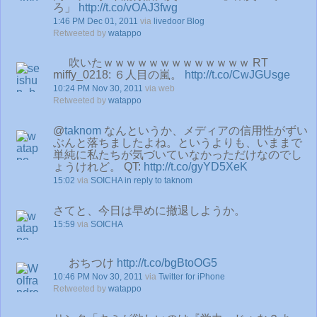
ろ」
http://t.co/vOAJ3fwg
1:46 PM Dec 01, 2011
via
livedoor Blog
Retweeted by
watappo
吹いたｗｗｗｗｗｗｗｗｗｗｗｗｗ RT
miffy_0218: ６人目の嵐。
http://t.co/CwJGUsge
10:24 PM Nov 30, 2011
via web
Retweeted by
watappo
@
taknom
なんというか、メディアの信用性がずい
ぶんと落ちましたよね。というよりも、いままで
単純に私たちが気づいていなかっただけなのでし
ょうけれど。 QT:
http://t.co/gyYD5XeK
15:02
via
SOICHA
in reply to taknom
さてと、今日は早めに撤退しようか。
15:59
via
SOICHA
おちつけ
http://t.co/bgBtoOG5
10:46 PM Nov 30, 2011
via
Twitter for iPhone
Retweeted by
watappo