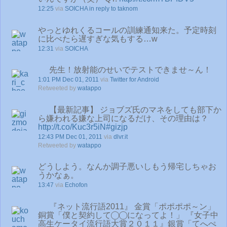
12:25
via
SOICHA
in reply to taknom
やっとゆれくるコールの訓練通知来た。予定時刻
に比べたら遅すぎな気もする…w
12:31
via
SOICHA
先生！放射能のせいでテストできませ～ん！
1:01 PM Dec 01, 2011
via
Twitter for Android
Retweeted by
watappo
【最新記事】 ジョブズ氏のマネをしても部下か
ら嫌われる嫌な上司になるだけ、その理由は？
http://t.co/Kuc3r5iN
#gizjp
12:43 PM Dec 01, 2011
via
dlvr.it
Retweeted by
watappo
どうしよう。なんか調子悪いしもう帰宅しちゃお
うかなぁ。
13:47
via
Echofon
『ネット流行語2011』 金賞「ポポポポ～ン」
銅賞「僕と契約して◯◯になってよ！」 『女子中
高生ケータイ流行語大賞２０１１』銀賞「てへぺ