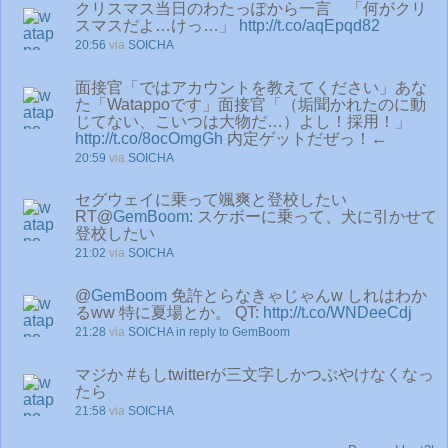
クリスマス当日のわたっぽから一言 「何がクリ
スマスだよ…けっ…」
http://t.co/aqEpqd82
20:56
via
SOICHA
面接官「ではアカウントを教えてください」あな
た「Watappoです」面接官「（垢聞かれたのに動
じてない、こいつは大物だ…）よし！採用！」
http://t.co/8ocOmgGh
内定ゲットだぜっ！←
20:59
via
SOICHA
セグウェイに乗って颯爽と登校したい
RT@
GemBoom
: スケボーに乗って、犬に引かせて
登校したい
21:02
via
SOICHA
@
GemBoom
免許とらなきゃじゃんw しれはわか
るww 特に夏場とか。 QT:
http://t.co/WNDeeCdj
21:28
via
SOICHA
in reply to GemBoom
マジか #もしtwitterが三文字しかつぶやけなくなっ
たら
21:58
via
SOICHA