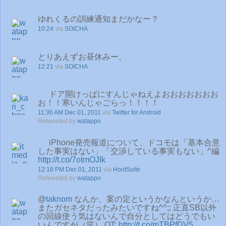
ゆれくるの訓練通知まだかなー？
10:24
via
SOICHA
とりあえずお昼休みー。
12:21
via
SOICHA
ドア開けっぱにすんじゃねえよおおおおおおお
お！！寒いんじゃごらっ！！！！
11:36 AM Dec 01, 2011
via
Twitter for Android
Retweeted by
watappo
iPhone発売報道について、ドコモは「基本合意
した事実はない」「交渉している事実もない」^編
http://t.co/7otmOJIk
12:18 PM Dec 01, 2011
via
HootSuite
Retweeted by
watappo
@
taknom
なんか、案の定というかなんというか…
またガセネタだったみたいですね^^;; 正直SB以外
の回線使う気はないんで自分としてはどうでもい
いんですが（笑） QT:
http://t.co/mTBPfDV5