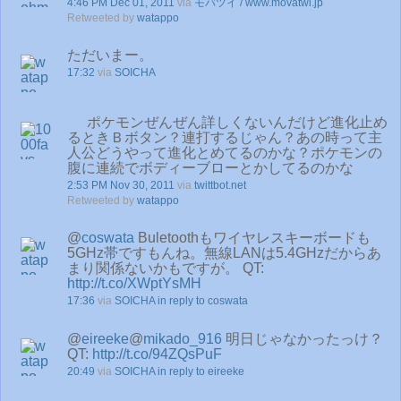
4:46 PM Dec 01, 2011
via
モバツイ / www.movatwi.jp
Retweeted by
watappo
ただいまー。
17:32
via
SOICHA
ポケモンぜんぜん詳しくないんだけど進化止め
るときＢボタン？連打するじゃん？あの時って主
人公どうやって進化とめてるのかな？ポケモンの
腹に連続でボディーブローとかしてるのかな
2:53 PM Nov 30, 2011
via
twittbot.net
Retweeted by
watappo
@
coswata
Buletoothもワイヤレスキーボードも
5GHz帯ですもんね。無線LANは5.4GHzだからあ
まり関係ないかもですが。 QT:
http://t.co/XWptYsMH
17:36
via
SOICHA
in reply to coswata
@
eireeke
@
mikado_916
明日じゃなかったっけ？
QT:
http://t.co/94ZQsPuF
20:49
via
SOICHA
in reply to eireeke