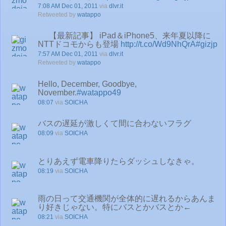
7:08 AM Dec 01, 2011
via
dlvr.it
Retweeted by
watappo
【最新記事】 iPad＆iPhone5、来年夏以降に
NTTドコモからも登場
http://t.co/Wd9NhQrA
#gizjp
7:57 AM Dec 01, 2011
via
dlvr.it
Retweeted by
watappo
Hello, December, Goodbye,
November.
#watappo49
08:07
via
SOICHA
バスの遅延が激しくて間に合わないフラグ
08:09
via
SOICHA
とりあえず電車降りたらダッシュしなきゃ。
08:19
via
SOICHA
雨の日って交通機関が全体的に遅れるからあんま
り好きじゃない。特にバスとかバスとか←
08:21
via
SOICHA