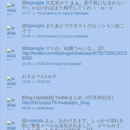
@
tripeagle
大丈夫か？ まぁ、若干気になるからい
やじゃなければまた相手してくれ（・ω・)ﾉ
17:17
via
YoruFukurou
in reply to tripeagle
@
tripeagle
またあとでテキストのセッション起こ
そう
15:46
via
YoruFukurou
in reply to tripeagle
@
tripeagle
マジか。結構つらいな… QT:
http://twitter.com/tripeagle/statuses/9750758913015
8080
12:35
via
SOICHA
in reply to tripeagle
おそよーん(-ω-)/
11:15
via
SOICHA
[Blog Updated!] Twitterまとめ［07月30日分］
http://bit.ly/pajrTK
#watappo_blog
06:04
via
twitterfeed
@
coswata
えぇ、おかげさまで。しっかり揺れる
前に警告メールも送信されました。 メールみて、