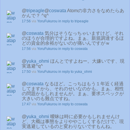
@
tripeagle
@
coswata
Atomの非力さをなめたらあ
かんで？ ^q^
17:56
via
YoruFukurou
in reply to tripeagle
@
coswata
気分はそうなっちゃいますけど、それ
のほうが合理的ですよね。まぁ、新規調達するほ
どの資金的余裕がないのが痛いんですがｗ
17:56
via
YoruFukurou
in reply to coswata
@
yuka_ohmi
ほんとですよねー。大嫌いです、現
実逃避^q^
17:50
via
YoruFukurou
in reply to yuka_ohmi
@
coswata
なるほど。こっちはもう１年近く経過
してますから、それのせいなのかも。まぁ、相性
の問題かもしれませんが。まぁ、要求スペックが
大きいのも難点ですね。
17:47
via
YoruFukurou
in reply to coswata
@
yuka_ohmi
曖昧は時に必要かもしれませんけ
ど、大概は事態をよりややこしくするだけで、現
実逃避しているのと変わりないですもんね。