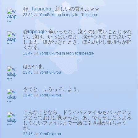
@
_Tukinoha_
新しいの買えよｗｗ
23:52
via
YoruFukurou
in reply to _Tukinoha_
@
tripeagle
辛かったな。泣くのは悪いことじゃな
い。泣け。いっぱい泣け。涙がつきるまで泣いて
しまえ。涙がつきたとき、ほんの少し気持ちが軽
くなる。
23:47
via
YoruFukurou
in reply to tripeagle
ほかいま。
23:45
via
YoruFukurou
さてと、ふろってこよう。
22:45
via
YoruFukurou
こんなことなら、ドライバファイルもバックアッ
プとっておけば良かった。あ、でもそしたらよろ
しくないファイルまで一緒に引き継がれちゃう
か。
22:15
via
YoruFukurou