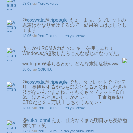
18:08
via
YoruFukurou
@
coswata
@
tripeagle
えぇ。まぁ、タブレットの
恩恵はかなり受けてるので、結果的にはよしとし
てます。
18:06
via
YoruFukurou
in reply to coswata
うっかりROM入れたのにキーを押し忘れて
Windowsが起動したらこんな感じになってた。
winlogonが落ちるとか、どんな末期症状www
18:06
via
SOICHA
@
coswata
@
tripeagle
でも、タブレットでバッテ
リー長持ちするやつを選ぶとなるとそれしか選択
肢がないんですよね。そもそもタブレットPC自
体、ほとんど無いし。かといって、Thinkpadの
CTOだと２０万以上しちゃうんで＞＜
18:00
via
YoruFukurou
in reply to coswata
@
yuka_ohmi
えぇ、仕方なくまた明日から受験勉
強です（笑
17:56
via
YoruFukurou
in reply to yuka_ohmi