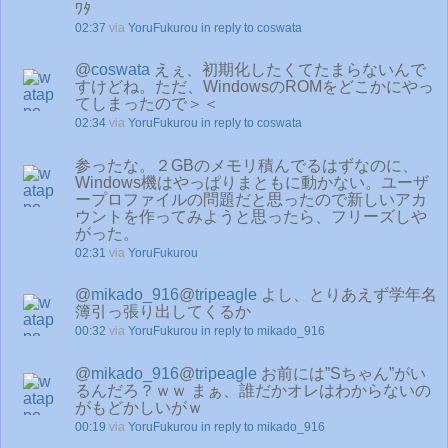
ﾜﾀ
02:37
via
YoruFukurou
in reply to coswata
@
coswata
えぇ、初期化したくてたまらないんで
すけどね。ただ、WindowsのROMをどこかにやっ
てしまったので＞＜
02:34
via
YoruFukurou
in reply to coswata
参ったな。２GBのメモリ積んでるはずなのに、
Windows機はやっぱりまともに動かない。ユーザ
ープロファイルの問題だと思ったので新しいアカ
ウントを作ってみようと思ったら、フリーズしや
がった。
02:31
via
YoruFukurou
@
mikado_916
@
tripeagle
よし、とりあえず学年名
簿引っ張り出してくるか
00:32
via
YoruFukurou
in reply to mikado_916
@
mikado_916
@
tripeagle
お前には”Sちゃん”がい
るんだろ？ｗｗ まぁ、誰だかオレはわからないの
がもどかしいがｗ
00:19
via
YoruFukurou
in reply to mikado_916