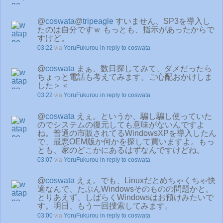
@
coswata
@
tripeagle
すいません、SP3を導入し
たのは自分ですｗ もっとも、指示があったからで
すけど。
03:22
via
YoruFukurou
in reply to coswata
@
coswata
まぁ、数日探してみて、ダメだったら
ちょっと電話も考えてみます。ご心配おかけしま
した＞＜
03:22
via
YoruFukurou
in reply to coswata
@
coswata
えぇ。というか、騙し騙し使っていた
のでシステムの復元しても意味がないんですよ
ね。普通の市販されてるWindowsXPを導入したん
で、最悪OEM版か何かを探して買いますよ。もっ
とも、家のどこかにあるはずなんですけどね。
03:07
via
YoruFukurou
in reply to coswata
@
coswata
えぇ。でも、Linuxだとめちゃくちゃ快
適なんで、たぶんWindowsそのものの問題かと。
とりあえず、しばらくWindowsはお預けみたいで
す。明日、もう一回捜索してみます。
03:00
via
YoruFukurou
in reply to coswata