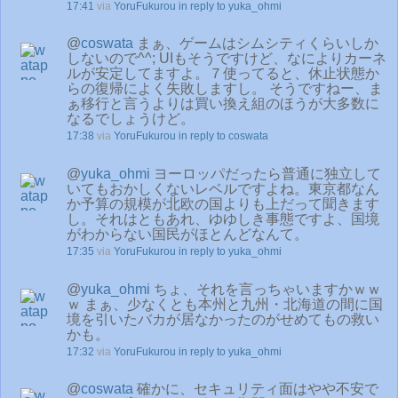
17:41
via
YoruFukurou
in reply to yuka_ohmi
@
coswata
まぁ、ゲームはシムシティくらいしか
しないので^^; UIもそうですけど、なによりカーネ
ルが安定してますよ。７使ってると、休止状態か
らの復帰によく失敗しますし。 そうですねー、ま
ぁ移行と言うよりは買い換え組のほうが大多数に
なるでしょうけど。
17:38
via
YoruFukurou
in reply to coswata
@
yuka_ohmi
ヨーロッパだったら普通に独立して
いてもおかしくないレベルですよね。東京都なん
か予算の規模が北欧の国よりも上だって聞きます
し。それはともあれ、ゆゆしき事態ですよ、国境
がわからない国民がほとんどなんて。
17:35
via
YoruFukurou
in reply to yuka_ohmi
@
yuka_ohmi
ちょ、それを言っちゃいますかｗｗ
ｗ まぁ、少なくとも本州と九州・北海道の間に国
境を引いたバカが居なかったのがせめてもの救い
かも。
17:32
via
YoruFukurou
in reply to yuka_ohmi
@
coswata
確かに、セキュリティ面はやや不安で