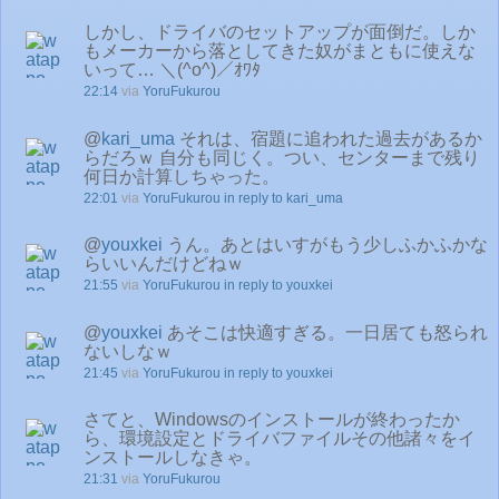
しかし、ドライバのセットアップが面倒だ。しか
もメーカーから落としてきた奴がまともに使えな
いって… ＼(^o^)／ｵﾜﾀ
22:14
via
YoruFukurou
@
kari_uma
それは、宿題に追われた過去があるか
らだろｗ 自分も同じく。つい、センターまで残り
何日か計算しちゃった。
22:01
via
YoruFukurou
in reply to kari_uma
@
youxkei
うん。あとはいすがもう少しふかふかな
らいいんだけどねｗ
21:55
via
YoruFukurou
in reply to youxkei
@
youxkei
あそこは快適すぎる。一日居ても怒られ
ないしなｗ
21:45
via
YoruFukurou
in reply to youxkei
さてと、Windowsのインストールが終わったか
ら、環境設定とドライバファイルその他諸々をイ
ンストールしなきゃ。
21:31
via
YoruFukurou