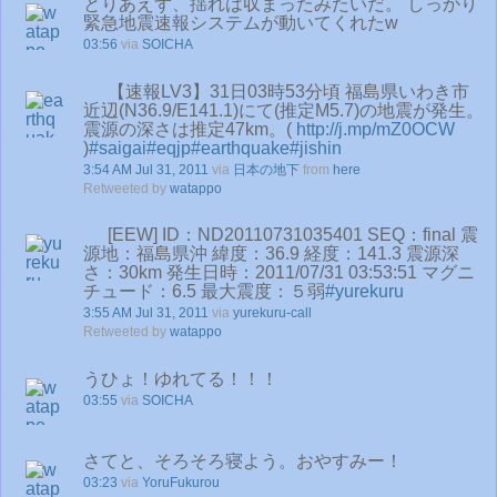
とりあえず、揺れは収まったみたいだ。 しっかり
緊急地震速報システムが動いてくれたw
03:56
via
SOICHA
【速報LV3】31日03時53分頃 福島県いわき市
近辺(N36.9/E141.1)にて(推定M5.7)の地震が発生。
震源の深さは推定47km。(
http://j.mp/mZ0OCW
)
#saigai
#eqjp
#earthquake
#jishin
3:54 AM Jul 31, 2011
via
日本の地下
from
here
Retweeted by
watappo
[EEW] ID：ND20110731035401 SEQ：final 震
源地：福島県沖 緯度：36.9 経度：141.3 震源深
さ：30km 発生日時：2011/07/31 03:53:51 マグニ
チュード：6.5 最大震度：５弱
#yurekuru
3:55 AM Jul 31, 2011
via
yurekuru-call
Retweeted by
watappo
うひょ！ゆれてる！！！
03:55
via
SOICHA
さてと、そろそろ寝よう。おやすみー！
03:23
via
YoruFukurou