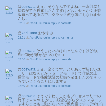
@
coswata
えぇ、そうなんですよね。一応部屋も
掃除がてら捜索したんですけどね。せっかく正規
版買ってあるので、クラック使う気にもなれませ
んし。
02:51
via
YoruFukurou
in reply to coswata
@
kari_uma
おやすみー！
02:51
via
YoruFukurou
in reply to kari_uma
@
coswata
そうしたいのは山々なんですけどね。
SimCityが動かないので＞＜
02:46
via
YoruFukurou
in reply to coswata
@
coswata
えぇ、全くです。とりあえず新しいユ
ーザーはなんとか（セーフモード）で作成の上、
通常モードで指紋認証の登録を済ませたのでそっ
ちでいじくることにしますｗ
02:40
via
YoruFukurou
in reply to coswata
@
coswata
そうですね、しかもプロセスツリーの
終了でｗｗｗ しかし、残念ながらタスクマネージ
ャすらまともに動かないので致命傷です＼(^o^)／ｵ