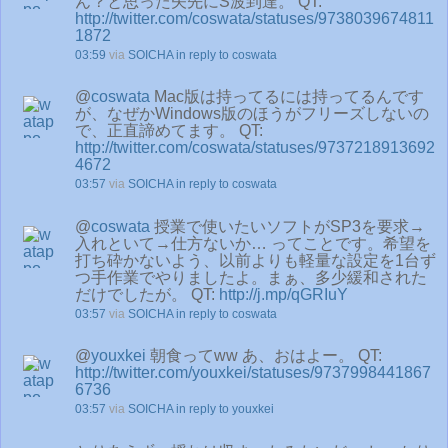
ん？と思った矢先にS波到達。 QT:
http://twitter.com/coswata/statuses/9738039674811
1872
03:59
via
SOICHA
in reply to coswata
@
coswata
Mac版は持ってるには持ってるんです
が、なぜかWindows版のほうがフリーズしないの
で、正直諦めてます。 QT:
http://twitter.com/coswata/statuses/9737218913692
4672
03:57
via
SOICHA
in reply to coswata
@
coswata
授業で使いたいソフトがSP3を要求→
入れといて→仕方ないか… ってことです。希望を
打ち砕かないよう、以前よりも軽量な設定を1台ず
つ手作業でやりましたよ。まぁ、多少緩和された
だけでしたが。 QT:
http://j.mp/qGRIuY
03:57
via
SOICHA
in reply to coswata
@
youxkei
朝食ってww あ、おはよー。 QT:
http://twitter.com/youxkei/statuses/9737998441867
6736
03:57
via
SOICHA
in reply to youxkei