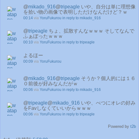
@
mikado_916
@
tripeagle
いや、自分は単に理想像
を拾い物の画像で表明しただけなんだけど？ｗ
00:14
via
YoruFukurou
in reply to mikado_916
@
tripeagle
ちょ、拡散すんなｗｗｗ そしてなんで
ふぁぼったｗｗｗ
00:10
via
YoruFukurou
in reply to tripeagle
よるほー
00:09
via
YoruFukurou
@
mikado_916
@
tripeagle
そうか？個人的には１６
０前後が好みなんだがｗ
00:06
via
YoruFukurou
in reply to mikado_916
@
tripeagle
@
mikado_916
いや、べつにオレの好み
をFavしなくていいからｗｗｗ
00:06
via
YoruFukurou
in reply to tripeagle
Powered by
t2b