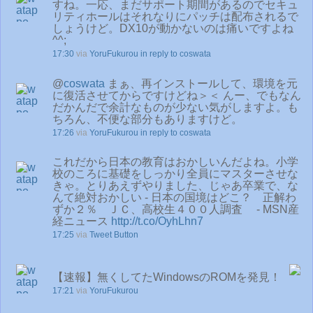
すね。一応、まだサポート期間があるのでセキュ
リティホールはそれなりにパッチは配布されるで
しょうけど。DX10が動かないのは痛いですよね
^^;
17:30
via
YoruFukurou
in reply to coswata
@
coswata
まぁ、再インストールして、環境を元
に復活させてからですけどね＞＜ んー、でもなん
だかんだで余計なものが少ない気がしますよ。も
ちろん、不便な部分もありますけど。
17:26
via
YoruFukurou
in reply to coswata
これだから日本の教育はおかしいんだよね。小学
校のころに基礎をしっかり全員にマスターさせな
きゃ。とりあえずやりました、じゃあ卒業で、な
んて絶対おかしい - 日本の国境はどこ？ 正解わ
ずか２％ ＪＣ、高校生４００人調査 - MSN産
経ニュース
http://t.co/OyhLhn7
17:25
via
Tweet Button
【速報】無くしてたWindowsのROMを発見！
17:21
via
YoruFukurou