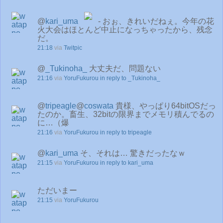
@
kari_uma
- おぉ、きれいだねぇ。今年の花
火大会はほとんど中止になっちゃったから、残念
だ。
21:18
via
Twitpic
@
_Tukinoha_
大丈夫だ、問題ない
21:16
via
YoruFukurou
in reply to _Tukinoha_
@
tripeagle
@
coswata
貴様、やっぱり64bitOSだっ
たのか。畜生、32bitの限界までメモリ積んでるの
に…（爆
21:16
via
YoruFukurou
in reply to tripeagle
@
kari_uma
そ、それは… 驚きだったなｗ
21:15
via
YoruFukurou
in reply to kari_uma
ただいまー
21:15
via
YoruFukurou