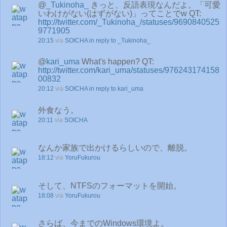
@
_Tukinoha_
きっと、反語表現なんだよ。「可愛
いわけがない(はずがない)」ってことでw QT:
http://twitter.com/_Tukinoha_/statuses/9690840525
9771905
20:15
via
SOICHA
in reply to _Tukinoha_
@
kari_uma
What's happen? QT:
http://twitter.com/kari_uma/statuses/976243174158
00832
20:12
via
SOICHA
in reply to kari_uma
外食なう。
20:11
via
SOICHA
なんか家族で出かけるらしいので、離脱。
18:12
via
YoruFukurou
そして、NTFSのフォーマットを開始。
18:08
via
YoruFukurou
さらば、今までのWindows環境よ。