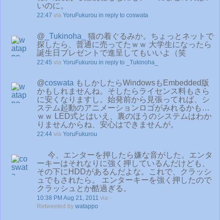
いのに。
22:47
via
YoruFukurou
in reply to coswata
@
_Tukinoha_
猫の着ぐるみか。ちょっとネットで
探したら、普通に売ってたｗｗ 大学生になったら
誕生日プレゼントで進呈してもいいよ（笑
22:45
via
YoruFukurou
in reply to _Tukinoha_
@
coswata
もしかしたらWindowsもEmbedded版
かもしれませんね。そしたらライセンス料もさら
に安くなりますし。始発前から見張ってれば、シ
ステム起動のアニメーションロゴがみれるかも…
ｗｗ LED式とはいえ、裏のほうのシステムはわか
りませんからね、安心はできませんが。
22:44
via
YoruFukurou
今、エンターを押したら嫌な音がした。エンタ
ーキーはそれなりに強く押しているんだけども、
その下にHDDがあるんだよな。これで、クラッシ
ュでもされたら。 エンターキーを強く押したので
クラッシュとか酷過ぎる。
10:38 PM Aug 21, 2011
via -
Retweeted by
watappo