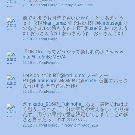
21:19
via
YoruFukurou
in reply to kari_uma
前でも後でも同時でもいいから、とりあえずう
ｐ！ RT@
kari_uma
: 前でおk♪ RT@
kiiroiusagi
: そ
のあとヨルの絵もうｐ！ RT@
usa49
: おっさんう
p！おっさんうp！おっさんうp！おっさんうp！
21:18
via
YoruFukurou
「OK Go」ってどうやって楽しむのさ？ｗｗｗ
http://t.co/mBzMEV4
21:16
via
YoruFukurou
Let's do it ^^b RT@
kari_uma
: ノー!!ノー!!
RT@
kiiroiusagi
: wkwk RT@
usa49
: 仮面のおっさ
んうpするぞ!!^q^(ｶﾘﾁｰ作)
21:13
via
YoruFukurou
@
mikado_916
@
_Tukinoha_
あぁ、最近それはよ
く思う。それと、自分の意見や考えをしっかり持
たず、周りの評判で意志決定してしまうことの多
さと言ったら、ギネスレベル。
21:12
via
YoruFukurou
in reply to mikado_916