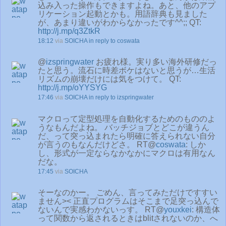
込み入った操作もできますよね。あと、他のアプ
リケーション起動とかも。用語辞典も見ました
が、あまり違いがわからなかったです^^;; QT:
http://j.mp/q3ZtkR
18:12
via
SOICHA
in reply to coswata
@
izspringwater
お疲れ様。実り多い海外研修だっ
たと思う。流石に時差ボケはないと思うが…生活
リズムの崩壊だけには気をつけて。 QT:
http://j.mp/oYYSYG
17:46
via
SOICHA
in reply to izspringwater
マクロって定型処理を自動化するためのもののよ
うなもんだよね。 バッチジョブとどこが違うん
だ、って突っ込まれたら明確に答えられない自分
が言うのもなんだけどさ。 RT@
coswata
: しか
し、形式が一定ならなかなかにマクロは有用なん
だな。
17:45
via
SOICHA
そーなのかー。 ごめん、言ってみただけですすい
ません>< 正直プログラムはそこまで足突っ込んで
ないんで実感わかないっす。 RT@
youxkei
: 構造体
って関数から返されるときはblitされないのか、へ