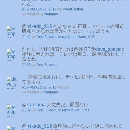
れど。
9:59 PM Aug 21, 2011
via
Tweet Button
Retweeted by
watappo
@
mikado_916
だよなｗｗ 正直ディベートの課題
研究とかあれば良かったのに、って思うｗ
21:41
via
YoruFukurou
in reply to mikado_916
ただし、NHK教育だけは例外 RT@
dave_spector
:
冷静に考えれば、テレビは毎日、24時間放送して
るよね。
21:39
via
YoruFukurou
冷静に考えれば、テレビは毎日、24時間放送し
てるよね。
9:39 PM Aug 21, 2011
via web
Retweeted by
watappo
@
kari_uma
大丈夫だ、問題ない
21:39
via
YoruFukurou
in reply to kari_uma
@
mikado_916
論理的に行かないと逆に崩される