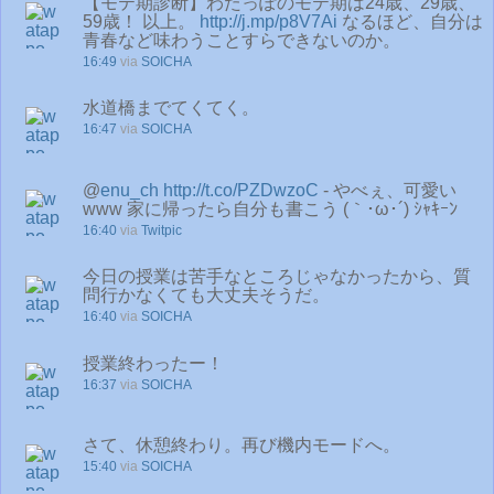
【モテ期診断】わたっぽのモテ期は24歳、29歳、
59歳！ 以上。
http://j.mp/p8V7Ai
なるほど、自分は
青春など味わうことすらできないのか。
16:49
via
SOICHA
水道橋までてくてく。
16:47
via
SOICHA
@
enu_ch
http://t.co/PZDwzoC
- やべぇ、可愛い
www 家に帰ったら自分も書こう (｀･ω･´) ｼｬｷｰﾝ
16:40
via
Twitpic
今日の授業は苦手なところじゃなかったから、質
問行かなくても大丈夫そうだ。
16:40
via
SOICHA
授業終わったー！
16:37
via
SOICHA
さて、休憩終わり。再び機内モードへ。
15:40
via
SOICHA