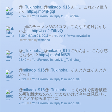
@
_Tukinoha_
@
mikado_916
んー… これか？違う
か。
http://j.mp/rjFgql
23:49
via
YoruFukurou
in reply to _Tukinoha_
妹のチャレンジの4コマ。こんなの絶対おかし
いよ…
http://t.co/cZtfKzQ
5:30 PM Aug 21, 2011
via
モバツイ / www.movatwi.jp
Retweeted by
watappo
@
_Tukinoha_
@
mikado_916
ごめんよ… こんな感
じなやつ？
http://j.mp/oUdB2i
23:42
via
YoruFukurou
in reply to _Tukinoha_
@
mikado_916
@
_Tukinoha_
そんときはそんとき
だっ！←
23:24
via
YoruFukurou
in reply to mikado_916
@
mikado_916
@
_Tukinoha_
ってわけで両者破産
の可能性大なので、すまないけど今年は見送りっ
てことで頼みます^^;;;
23:18
via
YoruFukurou
in reply to mikado_916