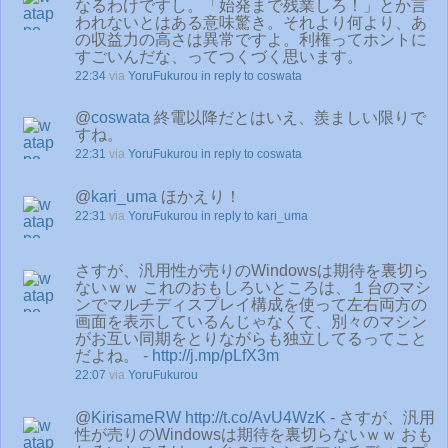
なるわけですし。「始発まで残業しろ！」とか言
われないとはある意味驚き。それより何より、あ
の収益力の高さは異常ですよ。利権ってホントに
すごいんだな、ってつくづく思います。
22:34
via
YoruFukurou
in reply to coswata
@
coswata
終電以降だとはいえ、羨ましい限りで
すね。
22:31
via
YoruFukurou
in reply to coswata
@
kari_uma
ほかえり！
22:31
via
YoruFukurou
in reply to kari_uma
さすが、汎用性が売りのWindowsは期待を裏切ら
ないｗｗ これのおもしろいところは、１台のマシ
ンでマルチディスプレイ構成を使って左右両方の
画面を表示しているんじゃなくて、別々のマシン
がお互い同期をとりながらも独立してるってこと
だよね。 -
http://j.mp/pLfX3m
22:07
via
YoruFukurou
@
KirisameRW
http://t.co/AvU4WzK
- さすが、汎用
性が売りのWindowsは期待を裏切らないｗｗ おも