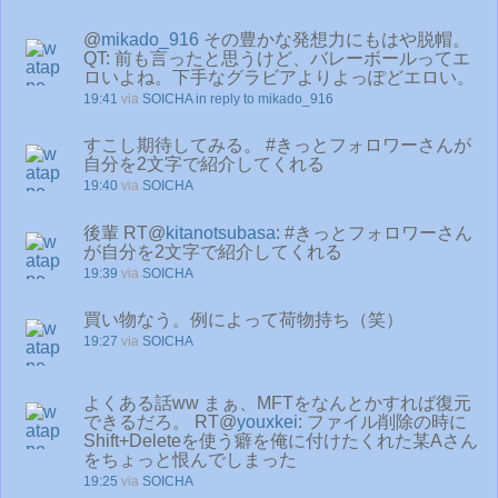
@
mikado_916
その豊かな発想力にもはや脱帽。
QT: 前も言ったと思うけど、バレーボールってエ
ロいよね。下手なグラビアよりよっぽどエロい。
19:41
via
SOICHA
in reply to mikado_916
すこし期待してみる。 #きっとフォロワーさんが
自分を2文字で紹介してくれる
19:40
via
SOICHA
後輩 RT@
kitanotsubasa
: #きっとフォロワーさん
が自分を2文字で紹介してくれる
19:39
via
SOICHA
買い物なう。例によって荷物持ち（笑）
19:27
via
SOICHA
よくある話ww まぁ、MFTをなんとかすれば復元
できるだろ。 RT@
youxkei
: ファイル削除の時に
Shift+Deleteを使う癖を俺に付けたくれた某Aさん
をちょっと恨んでしまった
19:25
via
SOICHA