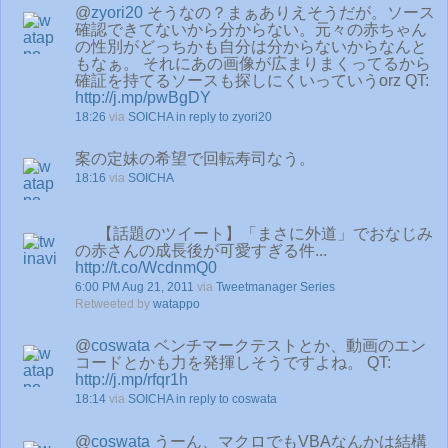
@
zyori20
そうなの？まぁありえそうだが。ソース
確認できてないから分からない。元々の赤ちゃん
の性別がどっちかも自分は分からないからなんと
もなぁ。 それにあの画像が広まりまくってるから
確証を持てるソースも探しにくいっていうorz QT:
http://j.mp/pwBgDY
18:26
via
SOICHA
in reply to zyori20
案の定妹の希望で回転寿司なう。
18:16
via
SOICHA
【話題のツイート】「まさに外道」でおなじみ
の赤さんの成長後が可愛すぎる件...
http://t.co/WcdnmQ0
6:00 PM Aug 21, 2011
via
Tweetmanager Series
Retweeted by
watappo
@
coswata
ベンチマークテストとか、動画のエン
コードとかも力を発揮しそうですよね。 QT:
http://j.mp/rfqr1h
18:14
via
SOICHA
in reply to coswata
@
coswata
うーん、マクロでもVBAなんかは結構