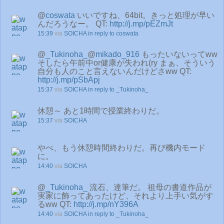
@
coswata
いいですね、64bit。きっと処理が早い
んだろうなー。 QT:
http://j.mp/pEZmJt
15:39
via
SOICHA
in reply to coswata
@
_Tukinoha_
@
mikado_916
もったいないってww
そしたら午前中or健康が失われ(ry まぁ、そういう
自分も人のこと言えないんだけどさww QT:
http://j.mp/pSbApj
15:37
via
SOICHA
in reply to _Tukinoha_
休憩～ あと1時間で授業終わりだ。
15:37
via
SOICHA
やべ、もう休憩時間終わりだ。再び機内モード
に。
14:40
via
SOICHA
@
_Tukinoha_
流石、達筆だ。 祖母の書道作品が
実家に飾ってあったけど、それより上手い気がす
るww QT:
http://j.mp/nY396A
14:40
via
SOICHA
in reply to _Tukinoha_