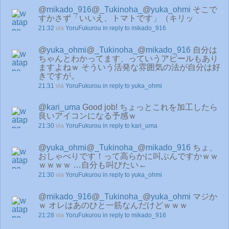
@
mikado_916
@
_Tukinoha_
@
yuka_ohmi
そこで
すかさず「いいえ、トマトです」（キリッ
21:32
via
YoruFukurou
in reply to mikado_916
@
yuka_ohmi
@
_Tukinoha_
@
mikado_916
自分は
ちゃんとわかってます、っていうアピールもあり
ますよねｗ そういう活発な雰囲気の法が自分は好
きですが。
21:31
via
YoruFukurou
in reply to yuka_ohmi
@
kari_uma
Good job! ちょっとこれを加工したら
良いアイコンになる予感ｗ
21:30
via
YoruFukurou
in reply to kari_uma
@
yuka_ohmi
@
_Tukinoha_
@
mikado_916
ちょ、
おしゃべりです！って高らかに叫ぶんですかｗｗ
ｗｗｗｗ …自分も叫びたい←
21:30
via
YoruFukurou
in reply to yuka_ohmi
@
mikado_916
@
_Tukinoha_
@
yuka_ohmi
マジか
ｗ オレはあのひと一筋なんだけどｗｗｗ
21:28
via
YoruFukurou
in reply to mikado_916