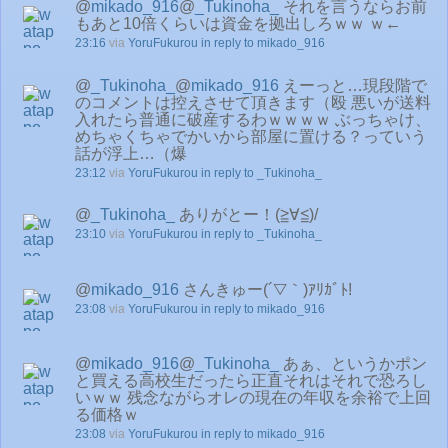
@
mikado_916
@
_Tukinoha_
それを言うならお前
もあと10倍くらいは資金を拠出しろｗｗ ｗ←
23:16
via
YoruFukurou
in reply to mikado_916
@
_Tukinoha_
@
mikado_916
えーっと…現段階で
のコメントは控えさせて頂きます（殴 悪いが送料
入れたら普通に破産するわｗｗｗｗ ぶっちゃけ、
めちゃくちゃでかいから部屋に置ける？っていう
話が浮上…（爆
23:12
via
YoruFukurou
in reply to _Tukinoha_
@
_Tukinoha_
ありがとー！(≧∀≦)/
23:10
via
YoruFukurou
in reply to _Tukinoha_
@
mikado_916
さんきゅー(´▽｀)ｱﾘｶﾞﾄ!
23:08
via
YoruFukurou
in reply to mikado_916
@
mikado_916
@
_Tukinoha_
あぁ、というかポン
と買える高校生だったら正直それはそれで恐ろし
いｗｗ 残念ながらオレの現在の年収を余裕で上回
る価格ｗ
23:08
via
YoruFukurou
in reply to mikado_916