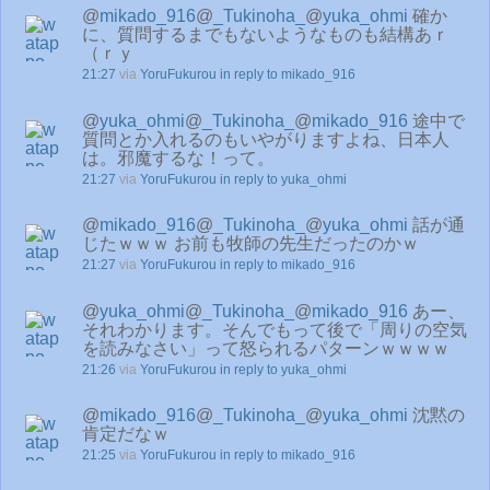
@
mikado_916
@
_Tukinoha_
@
yuka_ohmi
確か
に、質問するまでもないようなものも結構あｒ
（ｒｙ
21:27
via
YoruFukurou
in reply to mikado_916
@
yuka_ohmi
@
_Tukinoha_
@
mikado_916
途中で
質問とか入れるのもいやがりますよね、日本人
は。邪魔するな！って。
21:27
via
YoruFukurou
in reply to yuka_ohmi
@
mikado_916
@
_Tukinoha_
@
yuka_ohmi
話が通
じたｗｗｗ お前も牧師の先生だったのかｗ
21:27
via
YoruFukurou
in reply to mikado_916
@
yuka_ohmi
@
_Tukinoha_
@
mikado_916
あー、
それわかります。そんでもって後で「周りの空気
を読みなさい」って怒られるパターンｗｗｗｗ
21:26
via
YoruFukurou
in reply to yuka_ohmi
@
mikado_916
@
_Tukinoha_
@
yuka_ohmi
沈黙の
肯定だなｗ
21:25
via
YoruFukurou
in reply to mikado_916