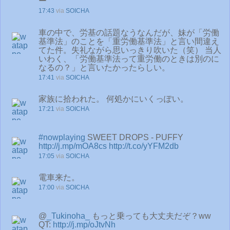
ー
17:43
via
SOICHA
車の中で、労基の話題なうなんだが、妹が「労働
基準法」のことを「重労働基準法」と言い間違え
てた件。失礼ながら思いっきり吹いた（笑） 当人
いわく、「労働基準法って重労働のときは別のに
なるの？」と言いたかったらしい。
17:41
via
SOICHA
家族に拾われた。 何処かにいくっぽい。
17:21
via
SOICHA
#nowplaying
SWEET DROPS - PUFFY
http://j.mp/mOA8cs
http://t.co/yYFM2db
17:05
via
SOICHA
電車来た。
17:00
via
SOICHA
@
_Tukinoha_
もっと乗っても大丈夫だぞ？ww
QT:
http://j.mp/oJtvNh