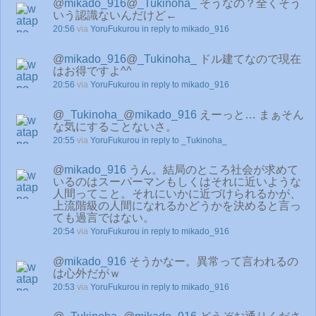
@
mikado_916
@
_Tukinoha_
そうなの？全くそう
いう認識ないんだけど←
20:56
via
YoruFukurou
in reply to mikado_916
@
mikado_916
@
_Tukinoha_
ドル建てなので現在
はお得ですよ^^
20:56
via
YoruFukurou
in reply to mikado_916
@
_Tukinoha_
@
mikado_916
えーっと… まぁそん
な気にすることないさ。
20:55
via
YoruFukurou
in reply to _Tukinoha_
@
mikado_916
うん。結局のところ社会が求めて
いるのはスーパーマンもしくはそれに近いような
人間ってこと。それにいかに近づけられるかが、
上流階級の人間になれるかどうかを決めると言っ
ても過言ではない。
20:54
via
YoruFukurou
in reply to mikado_916
@
mikado_916
そうかなー。異常って言われるの
は心外だがｗ
20:53
via
YoruFukurou
in reply to mikado_916