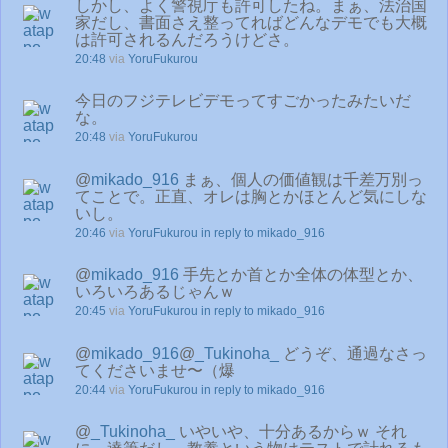
しかし、よく警視庁も許可したね。まぁ、法治国
家だし、書面さえ整ってればどんなデモでも大概
は許可されるんだろうけどさ。
20:48
via
YoruFukurou
今日のフジテレビデモってすごかったみたいだ
な。
20:48
via
YoruFukurou
@
mikado_916
まぁ、個人の価値観は千差万別っ
てことで。正直、オレは胸とかほとんど気にしな
いし。
20:46
via
YoruFukurou
in reply to mikado_916
@
mikado_916
手先とか首とか全体の体型とか、
いろいろあるじゃんｗ
20:45
via
YoruFukurou
in reply to mikado_916
@
mikado_916
@
_Tukinoha_
どうぞ、通過なさっ
てくださいませ〜（爆
20:44
via
YoruFukurou
in reply to mikado_916
@
_Tukinoha_
いやいや、十分あるからｗ それ