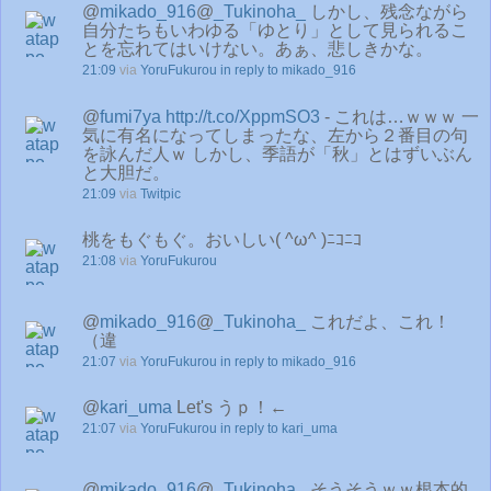
@
mikado_916
@
_Tukinoha_
しかし、残念ながら
自分たちもいわゆる「ゆとり」として見られるこ
とを忘れてはいけない。あぁ、悲しきかな。
21:09
via
YoruFukurou
in reply to mikado_916
@
fumi7ya
http://t.co/XppmSO3
- これは…ｗｗｗ 一
気に有名になってしまったな、左から２番目の句
を詠んだ人ｗ しかし、季語が「秋」とはずいぶん
と大胆だ。
21:09
via
Twitpic
桃をもぐもぐ。おいしい( ^ω^ )ﾆｺﾆｺ
21:08
via
YoruFukurou
@
mikado_916
@
_Tukinoha_
これだよ、これ！
（違
21:07
via
YoruFukurou
in reply to mikado_916
@
kari_uma
Let's うｐ！←
21:07
via
YoruFukurou
in reply to kari_uma
@
mikado_916
@
_Tukinoha_
そうそうｗｗ根本的