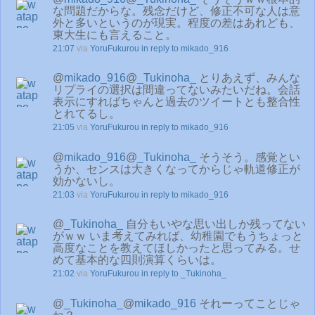
な問題だからな。残念だけど、修正不可な人は意
外と多いというのが現実。程度の差はあれども、
東大生にも言えること。
21:07
via
YoruFukurou
in reply to mikado_916
@
mikado_916
@
_Tukinoha_
とりあえず、みんな
リプライの選択は間違ってないみたいだね。会話
表示にすればちゃんと過去のツイートとも整合性
とれてるし。
21:05
via
YoruFukurou
in reply to mikado_916
@
mikado_916
@
_Tukinoha_
そうそう。感覚とい
うか、センスは大きくなってからじゃ軌道修正が
効かないし。
21:03
via
YoruFukurou
in reply to mikado_916
@
_Tukinoha_
自分もいやな思い出しか残ってない
がｗｗ いま考えてみれば、幼稚園でもうちょっと
高度なことを教えてほしかったと思ってみる。せ
めて基本的な四則演算くらいは。
21:02
via
YoruFukurou
in reply to _Tukinoha_
@
_Tukinoha_
@
mikado_916
それーってことじゃ