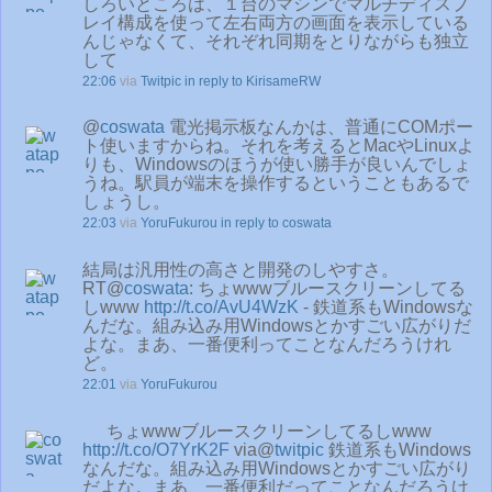
しろいところは、１台のマシンでマルチディスプ
レイ構成を使って左右両方の画面を表示している
んじゃなくて、それぞれ同期をとりながらも独立
して
22:06
via
Twitpic
in reply to KirisameRW
@
coswata
電光掲示板なんかは、普通にCOMポー
ト使いますからね。それを考えるとMacやLinuxよ
りも、Windowsのほうが使い勝手が良いんでしょ
うね。駅員が端末を操作するということもあるで
しょうし。
22:03
via
YoruFukurou
in reply to coswata
結局は汎用性の高さと開発のしやすさ。
RT@
coswata
: ちょwwwブルースクリーンしてる
しwww
http://t.co/AvU4WzK
- 鉄道系もWindowsな
んだな。組み込み用Windowsとかすごい広がりだ
よな。まあ、一番便利ってことなんだろうけれ
ど。
22:01
via
YoruFukurou
ちょwwwブルースクリーンしてるしwww
http://t.co/O7YrK2F
via@
twitpic
鉄道系もWindows
なんだな。組み込み用Windowsとかすごい広がり
だよな。まあ、一番便利だってことなんだろうけ