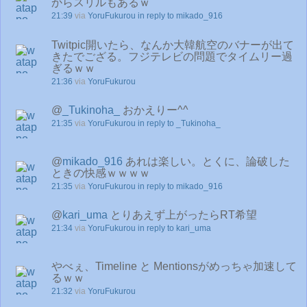
からスリルもあるｗ
21:39
via
YoruFukurou
in reply to mikado_916
Twitpic開いたら、なんか大韓航空のバナーが出て
きたでござる。フジテレビの問題でタイムリー過
ぎるｗｗ
21:36
via
YoruFukurou
@
_Tukinoha_
おかえりー^^
21:35
via
YoruFukurou
in reply to _Tukinoha_
@
mikado_916
あれは楽しい。とくに、論破した
ときの快感ｗｗｗｗ
21:35
via
YoruFukurou
in reply to mikado_916
@
kari_uma
とりあえず上がったらRT希望
21:34
via
YoruFukurou
in reply to kari_uma
やべぇ、Timeline と Mentionsがめっちゃ加速して
るｗｗ
21:32
via
YoruFukurou