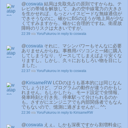
@
coswata
結局は先取先占の原則ですからね。テ
レビの帯域を解放して、あの空中線電力の大きさ
を生かせれば、もっとハイスピードな無線通信が
できそうなのに。確かにBSのほうが地上局が少な
くてすみますから、確かに合理的ですね。衛星故
障時のリスクは大きいですが。
22:39
via
YoruFukurou
in reply to coswata
@
coswata
それに、マシンパワーもそんなに必要
ありませんからね。事務用パソコンと一緒に購入
してしまうなり、リースしてしまえばより安くな
りますし。しかし、久々におもしろい物を目にし
ました。
22:37
via
YoruFukurou
in reply to coswata
@
KirisameRW
LCDのほうも基本的には同じなん
でしょうけど、プログラムの動作が違うのかもし
れません。もしかしたら、モード設定で全情報、
発車時刻と行き先、停車駅って分けられるのか
も。さすがにエンジニアでも内部関係者でもなん
でもないので、憶測に過ぎませんが… ^^;
22:36
via
YoruFukurou
in reply to KirisameRW
@
coswata
えぇ。しかも深夜ですから割増料金に