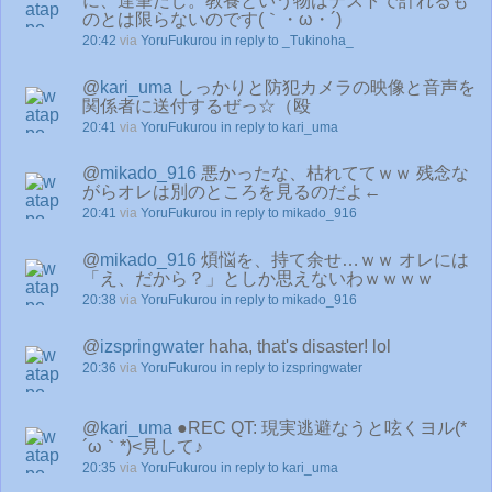
に、達筆だし。教養という物はテストで計れるも
のとは限らないのです(｀・ω・´)
20:42
via
YoruFukurou
in reply to _Tukinoha_
@
kari_uma
しっかりと防犯カメラの映像と音声を
関係者に送付するぜっ☆（殴
20:41
via
YoruFukurou
in reply to kari_uma
@
mikado_916
悪かったな、枯れててｗｗ 残念な
がらオレは別のところを見るのだよ←
20:41
via
YoruFukurou
in reply to mikado_916
@
mikado_916
煩悩を、持て余せ…ｗｗ オレには
「え、だから？」としか思えないわｗｗｗｗ
20:38
via
YoruFukurou
in reply to mikado_916
@
izspringwater
haha, that's disaster! lol
20:36
via
YoruFukurou
in reply to izspringwater
@
kari_uma
●REC QT: 現実逃避なうと呟くヨル(*
´ω｀*)<見して♪
20:35
via
YoruFukurou
in reply to kari_uma