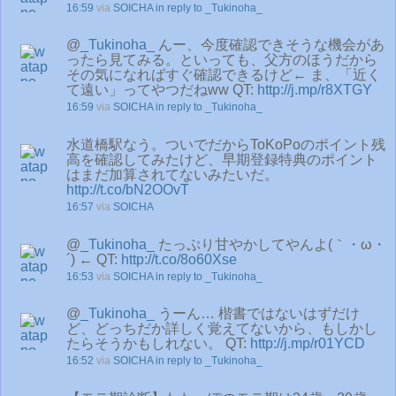
16:59
via
SOICHA
in reply to _Tukinoha_
@
_Tukinoha_
んー、今度確認できそうな機会があ
ったら見てみる。といっても、父方のほうだから
その気になればすぐ確認できるけど← ま、「近く
て遠い」ってやつだねww QT:
http://j.mp/r8XTGY
16:59
via
SOICHA
in reply to _Tukinoha_
水道橋駅なう。ついでだからToKoPoのポイント残
高を確認してみたけど、早期登録特典のポイント
はまだ加算されてないみたいだ。
http://t.co/bN2OOvT
16:57
via
SOICHA
@
_Tukinoha_
たっぷり甘やかしてやんよ(｀・ω・
´) ← QT:
http://t.co/8o60Xse
16:53
via
SOICHA
in reply to _Tukinoha_
@
_Tukinoha_
うーん… 楷書ではないはずだけ
ど、どっちだか詳しく覚えてないから、もしかし
たらそうかもしれない。 QT:
http://j.mp/r01YCD
16:52
via
SOICHA
in reply to _Tukinoha_