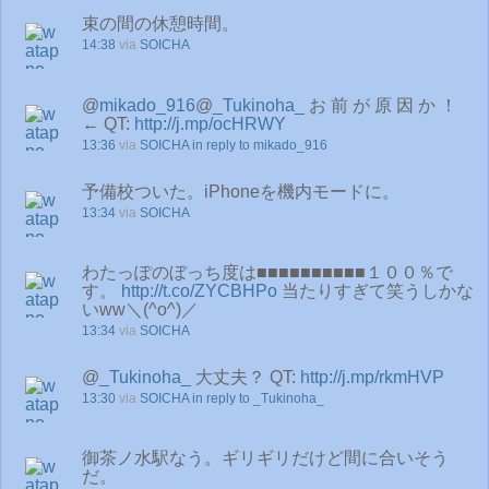
束の間の休憩時間。
14:38
via
SOICHA
@
mikado_916
@
_Tukinoha_
お 前 が 原 因 か ！
← QT:
http://j.mp/ocHRWY
13:36
via
SOICHA
in reply to mikado_916
予備校ついた。iPhoneを機内モードに。
13:34
via
SOICHA
わたっぽのぼっち度は■■■■■■■■■■１００％で
す。
http://t.co/ZYCBHPo
当たりすぎて笑うしかな
いww＼(^o^)／
13:34
via
SOICHA
@
_Tukinoha_
大丈夫？ QT:
http://j.mp/rkmHVP
13:30
via
SOICHA
in reply to _Tukinoha_
御茶ノ水駅なう。ギリギリだけど間に合いそう
だ。