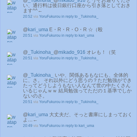
@
_Tukinoha_
@
mikado_916
どうぞお通りくださ
い、通行料は後日銀行口座から引き落としておき
ます^^←
20:52
via
YoruFukurou
in reply to _Tukinoha_
@
kari_uma
E・R・R・O・R ☆（殴
20:51
via
YoruFukurou
in reply to kari_uma
@
_Tukinoha_
@
mikado_916
オレも！（笑
20:51
via
YoruFukurou
in reply to _Tukinoha_
@
_Tukinoha_
いや、関係あるもなにも、全体的
に、さ。 それ以外にどう思うの？ただ勉強ができ
たってどうしようもない人なんて世の中たくさん
いるじゃんｗｗ 結局勉強ってただの１基準でしか
ないのさ。
20:51
via
YoruFukurou
in reply to _Tukinoha_
@
kari_uma
大丈夫だ、そっと書庫にしまっておく
よ…←
20:49
via
YoruFukurou
in reply to kari_uma