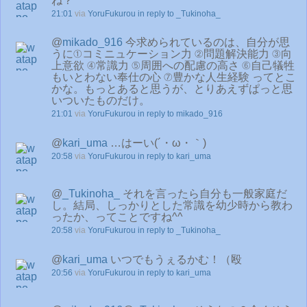
ね？
21:01
via
YoruFukurou
in reply to _Tukinoha_
@
mikado_916
今求められているのは、自分が思
うに①コミニュケーション力 ②問題解決能力 ③向
上意欲 ④常識力 ⑤周囲への配慮の高さ ⑥自己犠牲
もいとわない奉仕の心 ⑦豊かな人生経験 ってとこ
かな。もっとあると思うが、とりあえずぱっと思
いついたものだけ。
21:01
via
YoruFukurou
in reply to mikado_916
@
kari_uma
…はーい(´・ω・｀)
20:58
via
YoruFukurou
in reply to kari_uma
@
_Tukinoha_
それを言ったら自分も一般家庭だ
し。結局、しっかりとした常識を幼少時から教わ
ったか、ってことですね^^
20:58
via
YoruFukurou
in reply to _Tukinoha_
@
kari_uma
いつでもうぇるかむ！（殴
20:56
via
YoruFukurou
in reply to kari_uma