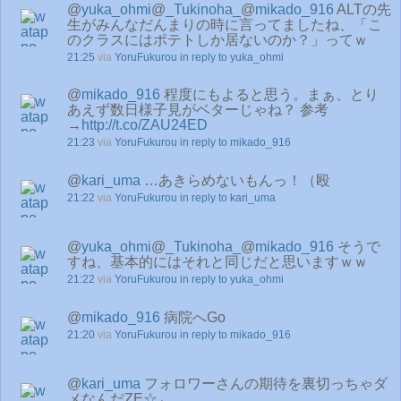
@
yuka_ohmi
@
_Tukinoha_
@
mikado_916
ALTの先
生がみんなだんまりの時に言ってましたね、「こ
のクラスにはポテトしか居ないのか？」ってｗ
21:25
via
YoruFukurou
in reply to yuka_ohmi
@
mikado_916
程度にもよると思う。まぁ、とり
あえず数日様子見がベターじゃね？ 参考
→
http://t.co/ZAU24ED
21:23
via
YoruFukurou
in reply to mikado_916
@
kari_uma
…あきらめないもんっ！（殴
21:22
via
YoruFukurou
in reply to kari_uma
@
yuka_ohmi
@
_Tukinoha_
@
mikado_916
そうで
すね、基本的にはそれと同じだと思いますｗｗ
21:22
via
YoruFukurou
in reply to yuka_ohmi
@
mikado_916
病院へGo
21:20
via
YoruFukurou
in reply to mikado_916
@
kari_uma
フォロワーさんの期待を裏切っちゃダ
メなんだZE☆←