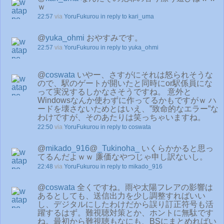
ｗ
22:57
via
YoruFukurou
in reply to kari_uma
@
yuka_ohmi
おやすみです。
22:57
via
YoruFukurou
in reply to yuka_ohmi
@
coswata
いやー、さすがにそれは怒られそうな
ので、駅のゲートが開いたと同時にor駅係員にな
って実況するしかなさそうですね。 意外と
Windowsなんか使わずに作ってるかもですがｗ ハ
ードを壊さないためとはいえ、”致命的なエラー”な
わけですが、そのあたりは笑っちゃいますね。
22:50
via
YoruFukurou
in reply to coswata
@
mikado_916
@
_Tukinoha_
いくらかかると思っ
てるんだよｗｗ 廉価なやつじゃ申し訳ないし。
22:48
via
YoruFukurou
in reply to mikado_916
@
coswata
全くですね。雨や太陽フレアの影響は
あるとしても、送信出力を少し調整すればいい
し、デジタルにしたわけだから誤り訂正符号も活
躍するはず。難視聴対策とか、ホントに無駄です
ね。最初から難視聴もなにも、BSにまとめればい