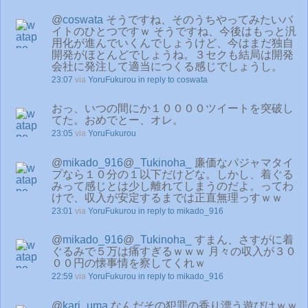
@
coswata
そうですね、そのうちやってみたいバ
イトのひとつですｗ そうですね、今後はもっと汎
用化が進んでいくんでしょうけど、今はまだ独自
開発がほとんどでしょうね。３セクも結局は開発
会社に発注して適当につくる感じでしょうし。
23:07
via
YoruFukurou
in reply to coswata
おっ、いつの間にか１００００ツイートを突破し
てた。おめでとー、オレ。
23:05
via
YoruFukurou
@
mikado_916
@
_Tukinoha_
廉価なパジャマタイ
プなら１０分の１以下だけどな。しかし、着ぐる
みって感じとは少し離れてしまうのだよ。ってわ
けで、収入が安定するまでは正直無理っすｗｗ
23:01
via
YoruFukurou
in reply to mikado_916
@
mikado_916
@
_Tukinoha_
すまん、さすがに着
ぐるみで５万は痛すぎるｗｗｗ 月々の収入が３０
００円の懐事情を察してくれｗ
22:59
via
YoruFukurou
in reply to mikado_916
@
kari_uma
なんだその犯罪の香り漂う遊びはｗｗ