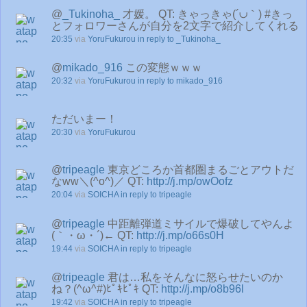
@
_Tukinoha_
才媛。 QT: きゃっきゃ(´∪｀) #きっ
とフォロワーさんが自分を2文字で紹介してくれる
20:35
via
YoruFukurou
in reply to _Tukinoha_
@
mikado_916
この変態ｗｗｗ
20:32
via
YoruFukurou
in reply to mikado_916
ただいまー！
20:30
via
YoruFukurou
@
tripeagle
東京どころか首都圏まるごとアウトだ
なww＼(^o^)／ QT:
http://j.mp/owOofz
20:04
via
SOICHA
in reply to tripeagle
@
tripeagle
中距離弾道ミサイルで爆破してやんよ
(｀・ω・´)← QT:
http://j.mp/o66s0H
19:44
via
SOICHA
in reply to tripeagle
@
tripeagle
君は…私をそんなに怒らせたいのか
ね？(^ω^#)ﾋﾟｷﾋﾟｷ QT:
http://j.mp/o8b96l
19:42
via
SOICHA
in reply to tripeagle