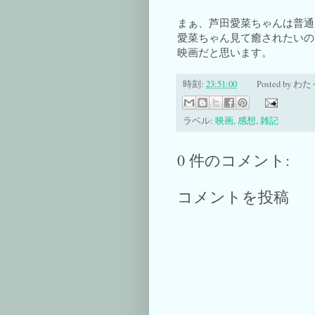
まぁ、芦田愛菜ちゃんは普通
愛菜ちゃん見て癒されたいの
映画だと思います。
時刻:
23:51:00
Posted by
わた
ラベル:
映画
,
感想
,
雑記
0 件のコメント:
コメントを投稿