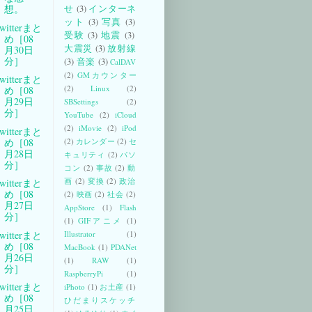
想。
せ
(3)
インターネ
ット
(3)
写真
(3)
witterまと
受験
(3)
地震
(3)
め［08
大震災
(3)
放射線
月30日
分］
(3)
音楽
(3)
CalDAV
(2)
GMカウンター
witterまと
(2)
Linux
(2)
め［08
月29日
SBSettings
(2)
分］
YouTube
(2)
iCloud
(2)
iMovie
(2)
iPod
witterまと
め［08
(2)
カレンダー
(2)
セ
月28日
キュリティ
(2)
パソ
分］
コン
(2)
事故
(2)
動
画
(2)
変換
(2)
政治
witterまと
め［08
(2)
映画
(2)
社会
(2)
月27日
AppStore
(1)
Flash
分］
(1)
GIFアニメ
(1)
witterまと
Illustrator
(1)
め［08
MacBook
(1)
PDANet
月26日
(1)
RAW
(1)
分］
RaspberryPi
(1)
witterまと
iPhoto
(1)
お土産
(1)
め［08
ひだまりスケッチ
月25日