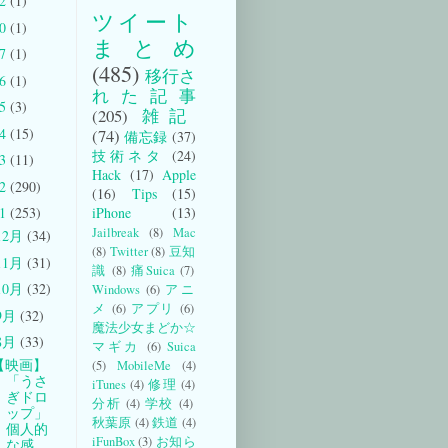
22
(1)
ツイート
20
(1)
まとめ
17
(1)
(485)
移行さ
16
(1)
れた記事
15
(3)
(205)
雑記
14
(15)
(74)
備忘録
(37)
技術ネタ
(24)
13
(11)
Hack
(17)
Apple
12
(290)
(16)
Tips
(15)
iPhone
(13)
11
(253)
Jailbreak
(8)
Mac
12月
(34)
(8)
Twitter
(8)
豆知
11月
(31)
識
(8)
痛Suica
(7)
10月
(32)
Windows
(6)
アニ
メ
(6)
アプリ
(6)
9月
(32)
魔法少女まどか☆
8月
(33)
マギカ
(6)
Suica
【映画】
(5)
MobileMe
(4)
「うさ
iTunes
(4)
修理
(4)
ぎドロ
分析
(4)
学校
(4)
ップ」
秋葉原
(4)
鉄道
(4)
個人的
iFunBox
(3)
お知ら
な感