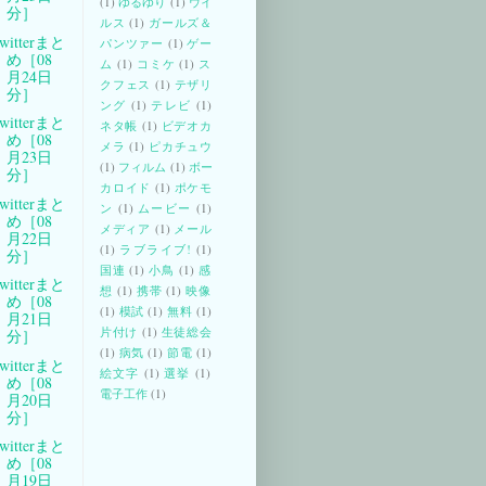
(1)
ゆるゆり
(1)
ウイ
分］
ルス
(1)
ガールズ＆
witterまと
パンツァー
(1)
ゲー
め［08
ム
(1)
コミケ
(1)
ス
月24日
クフェス
(1)
テザリ
分］
ング
(1)
テレビ
(1)
witterまと
ネタ帳
(1)
ビデオカ
め［08
メラ
(1)
ピカチュウ
月23日
(1)
フィルム
(1)
ボー
分］
カロイド
(1)
ポケモ
witterまと
ン
(1)
ムービー
(1)
め［08
メディア
(1)
メール
月22日
(1)
ラブライブ!
(1)
分］
国連
(1)
小鳥
(1)
感
witterまと
想
(1)
携帯
(1)
映像
め［08
(1)
模試
(1)
無料
(1)
月21日
片付け
(1)
生徒総会
分］
(1)
病気
(1)
節電
(1)
witterまと
絵文字
(1)
選挙
(1)
め［08
電子工作
(1)
月20日
分］
witterまと
め［08
月19日