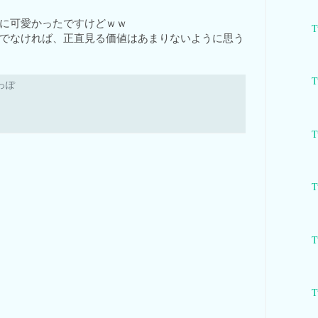
に可愛かったですけどｗｗ
T
でなければ、正直見る価値はあまりないように思う
T
っぽ
T
T
T
T