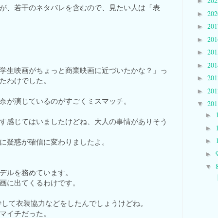
20
►
が、若干のネタバレを含むので、見たい人は「表
20
►
20
►
20
►
20
►
20
►
学生映画がちょっと商業映画に近づいたかな？」っ
20
►
たわけでした。
20
►
奈が演じているのがすごくミスマッチ。
20
▼
►
す感じてはいましたけどね、大人の事情がありそう
►
に疑惑が確信に変わりましたよ。
►
►
▼
デルを務めています。
画に出てくるわけです。
待して衣装協力などをしたんでしょうけどね。
マイチだった。