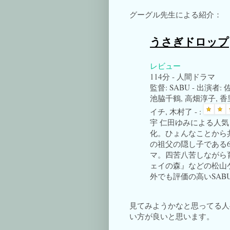
グーグル先生による紹介：
うさぎドロップ
レビュー
‎114分‎‎ - 人間ドラマ‎
監督: SABU - 出演者
池脇千鶴, 高畑淳子, 香
イチ, 木村了 -
:
宇 仁田ゆみによる人
化。ひょんなことから
の祖父の隠し子である
マ。四苦八苦しながら
ェイの森』などの松山
外でも評価の高いSAB
見てみようかなと思ってる人
い方が良いと思います。