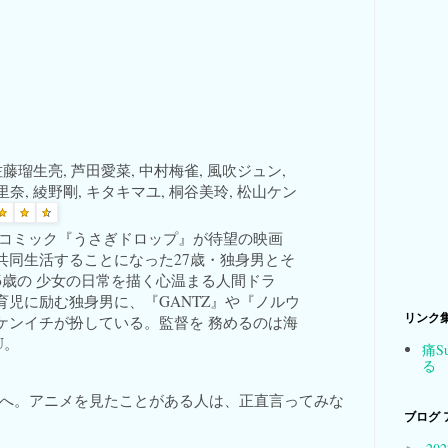
: 佐藤瑠生亮, 芦田愛菜, 中村梅雀, 風吹ジュン,
里奈, 綾野剛, キタキマユ, 桐谷美玲, 松山ケン
気コミック『うさぎドロップ』が待望の映画
共同生活することになった27歳・独身男とそ
6歳の 少女の日常を描く心温まる人間ドラ
育児に励む独身男に、『GANTZ』や『ノルウ
リンク
ケンイチが扮している。監督を 務めるのは海
U。
痛S
る
へ。アニメを見たことがある人は、正直言ってみな
ブログ 