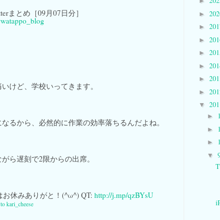
20
►
 Twitterまとめ［09月07日分］
20
►
#watappo_blog
20
►
20
►
。
20
►
20
►
20
►
痛いけど、学校いってきます。
20
►
20
▼
►
になるから、必然的に作業の効率落ちるんだよね。
►
►
▼
ながら遅刻で2限からの出席。
T
お休みありがと！(^ω^) QT:
http://j.mp/qzBYsU
i
 to kari_cheese