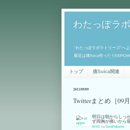
わたっぽラ
”わたっぽラボラトリーズ”へ
最近は痛Suica作ったりESP
トップ
痛Suica関連
2011/09/09
Twitterまとめ［09
明日は朝からしっ
ず両胸が痛いから
00:02
via
YoruFukurou