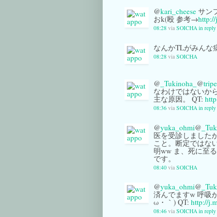
@
kari_cheese
サン
おk(殴 参考→
http:/
08:28
via
SOICHA
in reply
なんかTLがみんな
08:28
via
SOICHA
@
_Tukinoha_
@
trip
なわけではないから大
主な原因。 QT:
htt
08:36
via
SOICHA
in repl
@
yuka_ohmi
@
_Tuk
医を受診しました
こと。断定ではな
明ww ま、死に至
です。
08:40
via
SOICHA
@
yuka_ohmi
@
_Tuk
済んでますw 呼吸
ω・｀) QT:
http://j
08:46
via
SOICHA
in repl