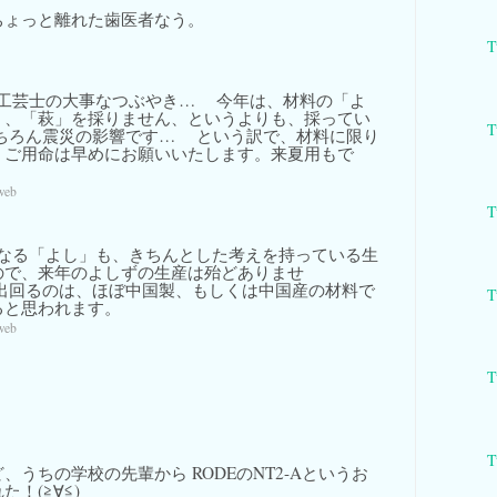
ちょっと離れた歯医者なう。
T
工芸士の大事なつぶやき… 今年は、材料の「よ
」、「萩」を採りません、というよりも、採ってい
T
ちろん震災の影響です… という訳で、材料に限り
、ご用命は早めにお願いいたします。来夏用もで
web
T
なる「よし」も、きちんとした考えを持っている生
ので、来年のよしずの生産は殆どありませ
出回るのは、ほぼ中国製、もしくは中国産の材料で
T
ると思われます。
web
T
T
、うちの学校の先輩から RODEのNT2-Aというお
！(≧∀≦)