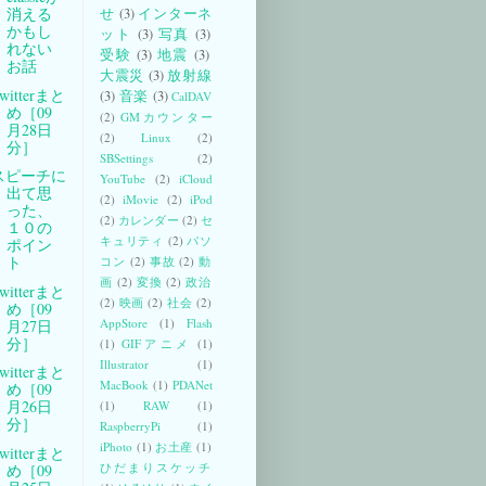
消える
せ
(3)
インターネ
かもし
ット
(3)
写真
(3)
れない
受験
(3)
地震
(3)
お話
大震災
(3)
放射線
witterまと
(3)
音楽
(3)
CalDAV
め［09
(2)
GMカウンター
月28日
(2)
Linux
(2)
分］
SBSettings
(2)
スピーチに
YouTube
(2)
iCloud
出て思
(2)
iMovie
(2)
iPod
った、
(2)
カレンダー
(2)
セ
１０の
キュリティ
(2)
パソ
ポイン
ト
コン
(2)
事故
(2)
動
画
(2)
変換
(2)
政治
witterまと
(2)
映画
(2)
社会
(2)
め［09
AppStore
(1)
Flash
月27日
分］
(1)
GIFアニメ
(1)
Illustrator
(1)
witterまと
MacBook
(1)
PDANet
め［09
月26日
(1)
RAW
(1)
分］
RaspberryPi
(1)
iPhoto
(1)
お土産
(1)
witterまと
ひだまりスケッチ
め［09