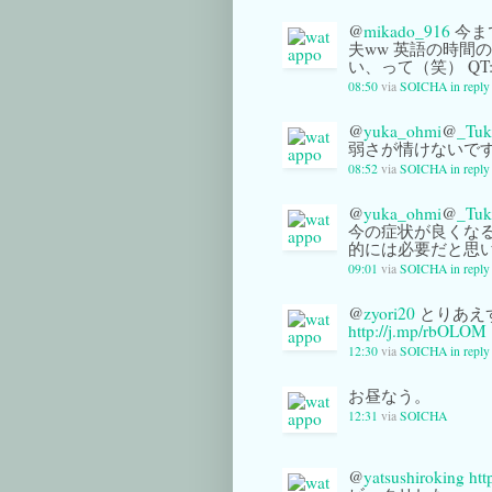
@
mikado_916
今ま
夫ww 英語の時間
い、って（笑） QT
08:50
via
SOICHA
in repl
@
yuka_ohmi
@
_Tuk
弱さが情けないです。
08:52
via
SOICHA
in repl
@
yuka_ohmi
@
_Tuk
今の症状が良くな
的には必要だと思い
09:01
via
SOICHA
in repl
@
zyori20
とりあえず
http://j.mp/rbOLOM
12:30
via
SOICHA
in reply
お昼なう。
12:31
via
SOICHA
@
yatsushiroking
htt