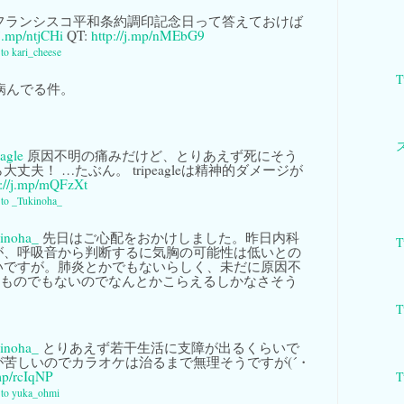
フランシスコ平和条約調印記念日って答えておけば
/j.mp/ntjCHi
QT:
http://j.mp/nMEbG9
 to kari_cheese
T
病んでる件。
eagle
原因不明の痛みだけど、とりあえず死にそう
丈夫！ …たぶん。 tripeagleは精神的ダメージが
p://j.mp/mQFzXt
y to _Tukinoha_
inoha_
先日はご心配をおかけしました。昨日内科
T
が、呼吸音から判断するに気胸の可能性は低いとの
いですが。肺炎とかでもないらしく、未だに原因不
るものでもないのでなんとかこらえるしかなさそう
T
inoha_
とりあえず若干生活に支障が出るくらいで
が苦しいのでカラオケは治るまで無理そうですが(´・
.mp/rcIqNP
T
y to yuka_ohmi