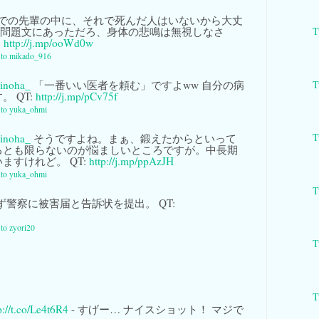
での先輩の中に、それで死んだ人はいないから大丈
の問題文にあっただろ、身体の悲鳴は無視しなさ
T
:
http://j.mp/ooWd0w
y to mikado_916
T
inoha_
「一番いい医者を頼む」ですよww 自分の病
 QT:
http://j.mp/pCv75f
y to yuka_ohmi
T
inoha_
そうですよね。まぁ、鍛えたからといって
るとも限らないのが悩ましいところですが。中長期
ますけれど。 QT:
http://j.mp/ppAzJH
y to yuka_ohmi
T
警察に被害届と告訴状を提出。 QT:
 to zyori20
T
T
p://t.co/Le4t6R4
- すげー… ナイスショット！ マジで