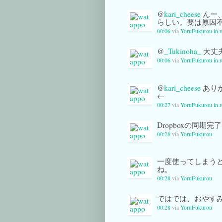
@
kari_cheese
んー
らしい。要は原因
00:06
via
YoruFukurou
in 
@
_Tukinoha_
大丈
00:06
via
YoruFukurou
in 
@
kari_cheese
あり
←
00:27
via
YoruFukurou
in 
Dropboxの同期完
00:28
via
YoruFukurou
一度使ってしまう
ね。
00:28
via
YoruFukurou
ではでは、おやす
00:28
via
YoruFukurou