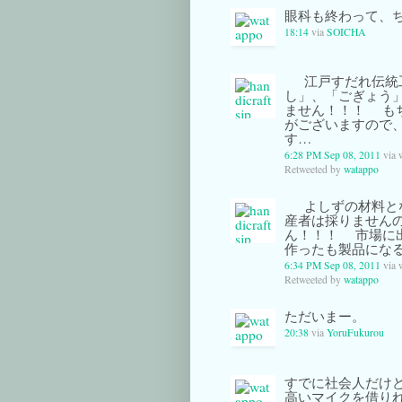
眼科も終わって、
18:14
via
SOICHA
江戸すだれ伝統
し」、「ごぎょう
ません！！！ も
がございますので
す…
6:28 PM Sep 08, 2011
via 
Retweeted by
watappo
よしずの材料と
産者は採りません
ん！！！ 市場に
作ったも製品にな
6:34 PM Sep 08, 2011
via 
Retweeted by
watappo
ただいまー。
20:38
via
YoruFukurou
すでに社会人だけど
高いマイクを借りれた