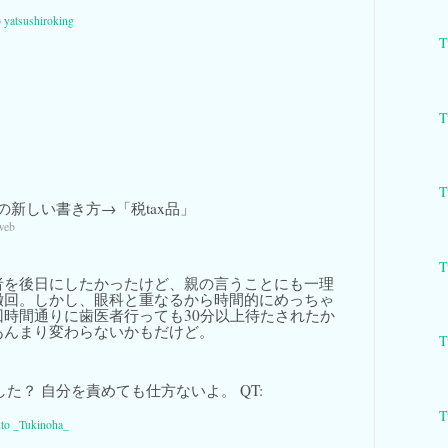
o yatsushiroking
T
T
T
の新しい書き方→「税tax品」
web
T
者を後日にしたかったけど、親の言うことにも一理
撤回。しかし、眼科と重なるから時間的にめっちゃ
回時間通りに歯医者行っても30分以上待たされたか
あんまり変わらないかもだけど。
T
た？ 自分を責めても仕方ないよ。 QT:
T
y to _Tukinoha_