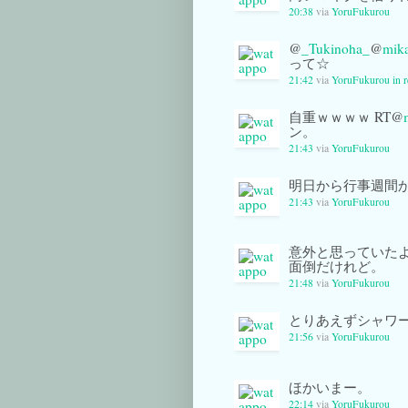
20:38
via
YoruFukurou
@
_Tukinoha_
@
mik
って☆
21:42
via
YoruFukurou
in 
自重ｗｗｗｗ RT@
ン。
21:43
via
YoruFukurou
明日から行事週間
21:43
via
YoruFukurou
意外と思っていた
面倒だけれど。
21:48
via
YoruFukurou
とりあえずシャワ
21:56
via
YoruFukurou
ほかいまー。
22:14
via
YoruFukurou