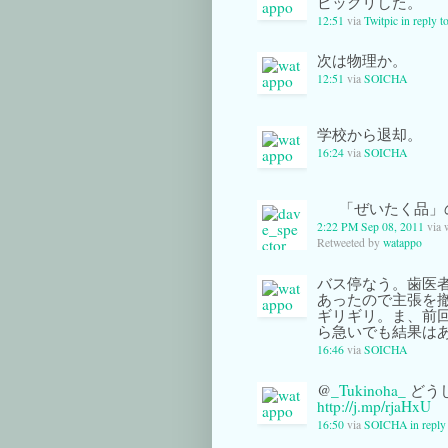
ビックリした。
12:51
via
Twitpic
in reply t
次は物理か。
12:51
via
SOICHA
学校から退却。
16:24
via
SOICHA
「ぜいたく品」
2:22 PM Sep 08, 2011
via 
Retweeted by
watappo
バス停なう。歯医
あったので主張を
ギリギリ。ま、前
ら急いでも結果は
16:46
via
SOICHA
@
_Tukinoha_
どうし
http://j.mp/rjaHxU
16:50
via
SOICHA
in repl