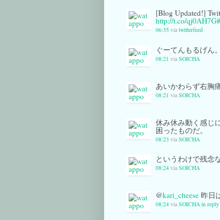
[Blog Updated!]
http://t.co/qj0AH7G
06:35
via
twitterfeed
ぐーてんもるげん
08:21
via
SOICHA
あいかわらず右胸
08:21
via
SOICHA
休み休み動く感じ
困ったものだ。
08:23
via
SOICHA
というわけで残念
08:24
via
SOICHA
@
kari_cheese
昨日は
08:24
via
SOICHA
in reply