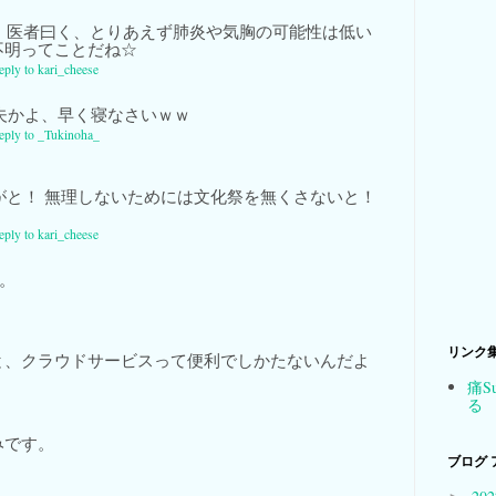
、医者曰く、とりあえず肺炎や気胸の可能性は低い
不明ってことだね☆
reply to kari_cheese
夫かよ、早く寝なさいｗｗ
reply to _Tukinoha_
がと！ 無理しないためには文化祭を無くさないと！
reply to kari_cheese
了。
リンク
と、クラウドサービスって便利でしかたないんだよ
痛S
る
みです。
ブログ 