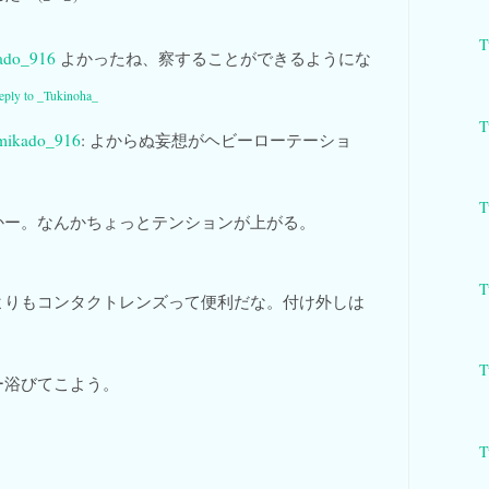
T
ado_916
よかったね、察することができるようにな
reply to _Tukinoha_
T
mikado_916
: よからぬ妄想がヘビーローテーショ
T
かー。なんかちょっとテンションが上がる。
T
よりもコンタクトレンズって便利だな。付け外しは
T
ー浴びてこよう。
T