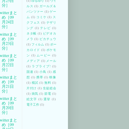
月25日
(1)
ゆるゆり
(1)
ウイ
分］
ルス
(1)
ガールズ＆
パンツァー
(1)
ゲー
witterまと
め［09
ム
(1)
コミケ
(1)
ス
月24日
クフェス
(1)
テザリ
分］
ング
(1)
テレビ
(1)
ネタ帳
(1)
ビデオカ
witterまと
め［09
メラ
(1)
ピカチュウ
月23日
(1)
フィルム
(1)
ボー
分］
カロイド
(1)
ポケモ
witterまと
ン
(1)
ムービー
(1)
め［09
メディア
(1)
メール
月22日
(1)
ラブライブ!
(1)
分］
国連
(1)
小鳥
(1)
感
witterまと
想
(1)
携帯
(1)
映像
め［09
(1)
模試
(1)
無料
(1)
月21日
片付け
(1)
生徒総会
分］
(1)
病気
(1)
節電
(1)
witterまと
絵文字
(1)
選挙
(1)
め［09
電子工作
(1)
月20日
分］
witterまと
め［09