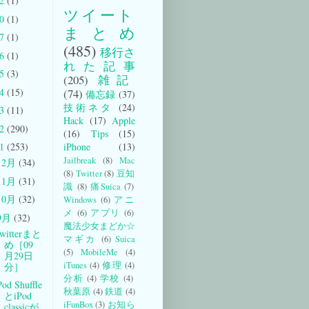
22
(1)
ツイート
20
(1)
まとめ
17
(1)
(485)
移行さ
16
(1)
れた記事
15
(3)
(205)
雑記
14
(15)
(74)
備忘録
(37)
技術ネタ
(24)
13
(11)
Hack
(17)
Apple
12
(290)
(16)
Tips
(15)
iPhone
(13)
11
(253)
Jailbreak
(8)
Mac
12月
(34)
(8)
Twitter
(8)
豆知
11月
(31)
識
(8)
痛Suica
(7)
10月
(32)
Windows
(6)
アニ
メ
(6)
アプリ
(6)
9月
(32)
魔法少女まどか☆
witterまと
マギカ
(6)
Suica
め［09
(5)
MobileMe
(4)
月29日
iTunes
(4)
修理
(4)
分］
分析
(4)
学校
(4)
Pod Shuffle
秋葉原
(4)
鉄道
(4)
とiPod
iFunBox
(3)
お知ら
classicが