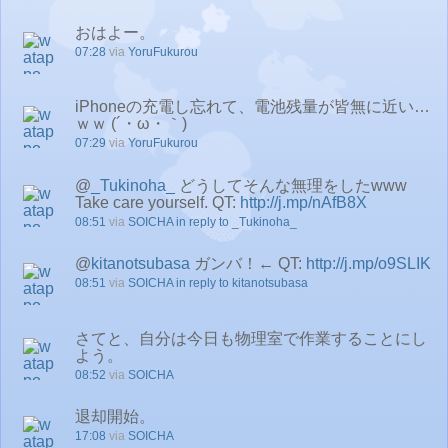
おはよー。
07:28
via
YoruFukurou
iPhoneの充電し忘れて、電池残量が皆無に近い…
ｗｗ (´・ω・｀)
07:29
via
YoruFukurou
@
_Tukinoha_
どうしてそんな無理をしたwww
Take care yourself. QT:
http://j.mp/nAfB8X
08:51
via
SOICHA
in reply to _Tukinoha_
@
kitanotsubasa
ガンバ！← QT:
http://j.mp/o9SLIK
08:51
via
SOICHA
in reply to kitanotsubasa
さてと、自分は今日も物理室で作業することにし
よう。
08:52
via
SOICHA
退却開始。
17:08
via
SOICHA