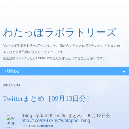
わたっぽラボラトリーズ
”わたっぽラボラトリーズ”へようこそ。 気が向いたときに気が向いたことをまとめ
る，ひとり研究所のひとりごとノートです。
最近は痛Suica作ったりESP8266でなんか作ったりすることが多いです。
▼
2011/09/14
Twitterまとめ［09月13日分］
[Blog Updated!] Twitterまとめ［09月12日分］
http://t.co/sz9Ykhy
#watappo_blog
06:01
via
twitterfeed