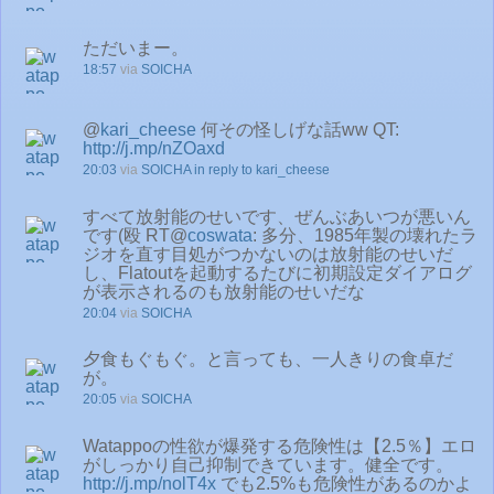
ただいまー。
18:57
via
SOICHA
@
kari_cheese
何その怪しげな話ww QT:
http://j.mp/nZOaxd
20:03
via
SOICHA
in reply to kari_cheese
すべて放射能のせいです、ぜんぶあいつが悪いん
です(殴 RT@
coswata
: 多分、1985年製の壊れたラ
ジオを直す目処がつかないのは放射能のせいだ
し、Flatoutを起動するたびに初期設定ダイアログ
が表示されるのも放射能のせいだな
20:04
via
SOICHA
夕食もぐもぐ。と言っても、一人きりの食卓だ
が。
20:05
via
SOICHA
Watappoの性欲が爆発する危険性は【2.5％】エロ
がしっかり自己抑制できています。健全です。
http://j.mp/nolT4x
でも2.5%も危険性があるのかよ