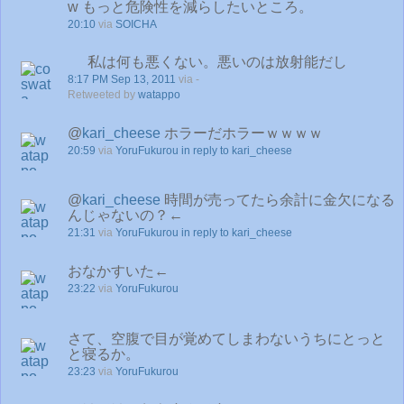
w もっと危険性を減らしたいところ。
20:10
via
SOICHA
私は何も悪くない。悪いのは放射能だし
8:17 PM Sep 13, 2011
via -
Retweeted by
watappo
@
kari_cheese
ホラーだホラーｗｗｗｗ
20:59
via
YoruFukurou
in reply to kari_cheese
@
kari_cheese
時間が売ってたら余計に金欠になる
んじゃないの？←
21:31
via
YoruFukurou
in reply to kari_cheese
おなかすいた←
23:22
via
YoruFukurou
さて、空腹で目が覚めてしまわないうちにとっと
と寝るか。
23:23
via
YoruFukurou